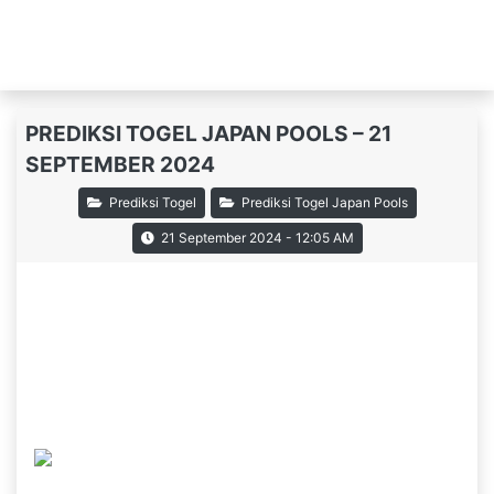
Live Draw
Blog
PREDIKSI TOGEL JAPAN POOLS – 21
SEPTEMBER 2024
Prediksi Togel
Prediksi Togel Japan Pools
21 September 2024 - 12:05 AM
Prediksi Togel
Japan Pools
21
September 2024