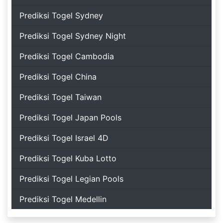
Prediksi Togel Sydney
Prediksi Togel Sydney Night
Prediksi Togel Cambodia
Prediksi Togel China
Prediksi Togel Taiwan
Prediksi Togel Japan Pools
Prediksi Togel Israel 4D
Prediksi Togel Kuba Lotto
Prediksi Togel Legian Pools
Prediksi Togel Medellin