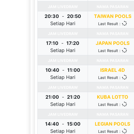
JAM LIVEDRAW
NAMA PASARAN
20:30
-
20:50
TAIWAN POOLS
Setiap Hari
Last Result :
JAM LIVEDRAW
NAMA PASARAN
17:10
-
17:20
JAPAN POOLS
Setiap Hari
Last Result :
JAM LIVEDRAW
NAMA PASARAN
10:40
-
11:00
ISRAEL 4D
Setiap Hari
Last Result :
JAM LIVEDRAW
NAMA PASARAN
21:00
-
21:20
KUBA LOTTO
Setiap Hari
Last Result :
JAM LIVEDRAW
NAMA PASARAN
14:40
-
15:00
LEGIAN POOLS
Setiap Hari
Last Result :