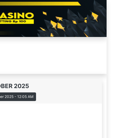
DAFTAR
LOGIN
esult
Paito Warna
Live Draw
Blog
OBER 2025
er 2025 - 12:05 AM
Japan Pools
22
 2025