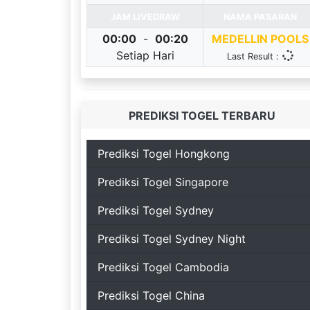
JAM LIVEDRAW
NAMA PASARAN
00:00
-
00:20
MEDELLIN POOLS
Setiap Hari
Last Result :
PREDIKSI TOGEL TERBARU
Prediksi Togel Hongkong
Prediksi Togel Singapore
Prediksi Togel Sydney
Prediksi Togel Sydney Night
Prediksi Togel Cambodia
Prediksi Togel China