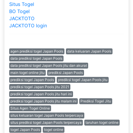
Situs Togel
BO Togel
JACKTOTO
JACKTOTO login
Tags :
agen prediksi togel Japan Pools
data keluaran Japan Pools
data prediksi togel Japan Pools
data prediksi togel Japan Pools jitu dan akurat
main togel online jitu
prediksi Japan Pools
prediksi togel Japan Pools
prediksi togel Japan Pools jitu
prediksi togel Japan Pools jitu 2021
prediksi togel Japan Pools jitu hari ini
prediksi togel Japan Pools jitu malam ini
Prediksi Togel Jitu
Situs Agen Togel Online
situs keluaran togel Japan Pools terpercaya
situs prediksi togel Japan Pools terpercaya
taruhan togel online
togel Japan Pools
togel online