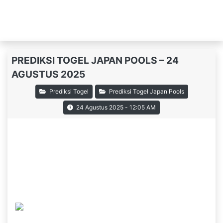
Live Draw
Blog
PREDIKSI TOGEL JAPAN POOLS – 24
AGUSTUS 2025
Prediksi Togel
Prediksi Togel Japan Pools
24 Agustus 2025 - 12:05 AM
Prediksi Togel
Japan Pools
24
Agustus 2025