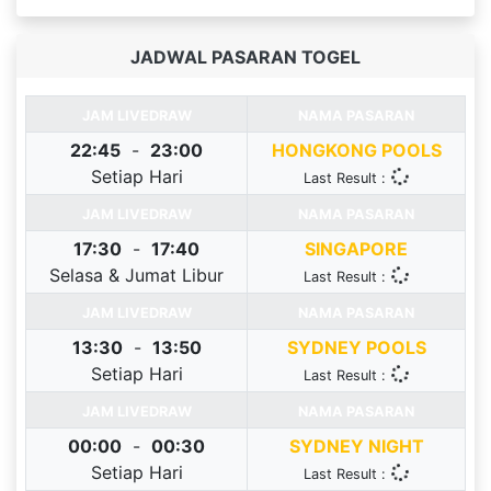
JADWAL PASARAN TOGEL
JAM LIVEDRAW
NAMA PASARAN
22:45
-
23:00
HONGKONG POOLS
Setiap Hari
Last Result :
JAM LIVEDRAW
NAMA PASARAN
17:30
-
17:40
SINGAPORE
Selasa & Jumat Libur
Last Result :
JAM LIVEDRAW
NAMA PASARAN
13:30
-
13:50
SYDNEY POOLS
Setiap Hari
Last Result :
JAM LIVEDRAW
NAMA PASARAN
00:00
-
00:30
SYDNEY NIGHT
Setiap Hari
Last Result :