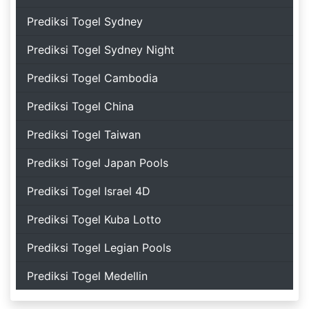
Prediksi Togel Sydney
Prediksi Togel Sydney Night
Prediksi Togel Cambodia
Prediksi Togel China
Prediksi Togel Taiwan
Prediksi Togel Japan Pools
Prediksi Togel Israel 4D
Prediksi Togel Kuba Lotto
Prediksi Togel Legian Pools
Prediksi Togel Medellin