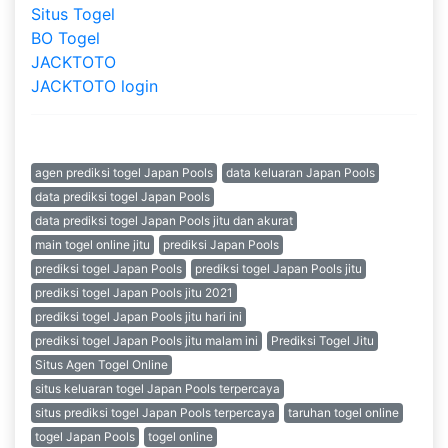
Situs Togel
BO Togel
JACKTOTO
JACKTOTO login
Tags :
agen prediksi togel Japan Pools
data keluaran Japan Pools
data prediksi togel Japan Pools
data prediksi togel Japan Pools jitu dan akurat
main togel online jitu
prediksi Japan Pools
prediksi togel Japan Pools
prediksi togel Japan Pools jitu
prediksi togel Japan Pools jitu 2021
prediksi togel Japan Pools jitu hari ini
prediksi togel Japan Pools jitu malam ini
Prediksi Togel Jitu
Situs Agen Togel Online
situs keluaran togel Japan Pools terpercaya
situs prediksi togel Japan Pools terpercaya
taruhan togel online
togel Japan Pools
togel online