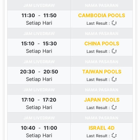
JAM LIVEDRAW
NAMA PASARAN
11:30
-
11:50
CAMBODIA POOLS
Setiap Hari
Last Result :
JAM LIVEDRAW
NAMA PASARAN
15:10
-
15:30
CHINA POOLS
Setiap Hari
Last Result :
JAM LIVEDRAW
NAMA PASARAN
20:30
-
20:50
TAIWAN POOLS
Setiap Hari
Last Result :
JAM LIVEDRAW
NAMA PASARAN
17:10
-
17:20
JAPAN POOLS
Setiap Hari
Last Result :
JAM LIVEDRAW
NAMA PASARAN
10:40
-
11:00
ISRAEL 4D
Setiap Hari
Last Result :