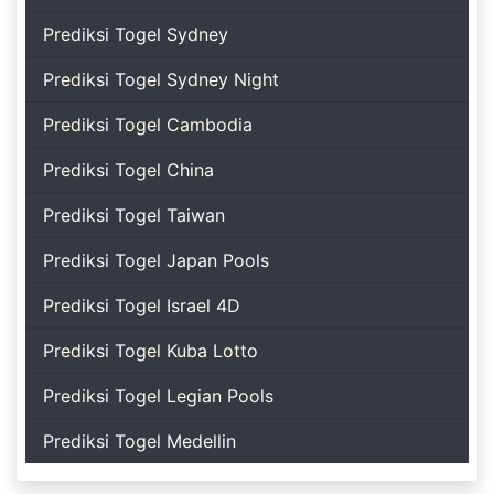
Prediksi Togel Sydney
Prediksi Togel Sydney Night
Prediksi Togel Cambodia
Prediksi Togel China
Prediksi Togel Taiwan
Prediksi Togel Japan Pools
Prediksi Togel Israel 4D
Prediksi Togel Kuba Lotto
Prediksi Togel Legian Pools
Prediksi Togel Medellin