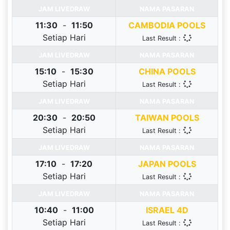
JAM LIVEDRAW
NAMA PASARAN
11:30
-
11:50
CAMBODIA POOLS
Setiap Hari
Last Result :
JAM LIVEDRAW
NAMA PASARAN
15:10
-
15:30
CHINA POOLS
Setiap Hari
Last Result :
JAM LIVEDRAW
NAMA PASARAN
20:30
-
20:50
TAIWAN POOLS
Setiap Hari
Last Result :
JAM LIVEDRAW
NAMA PASARAN
17:10
-
17:20
JAPAN POOLS
Setiap Hari
Last Result :
JAM LIVEDRAW
NAMA PASARAN
10:40
-
11:00
ISRAEL 4D
Setiap Hari
Last Result :