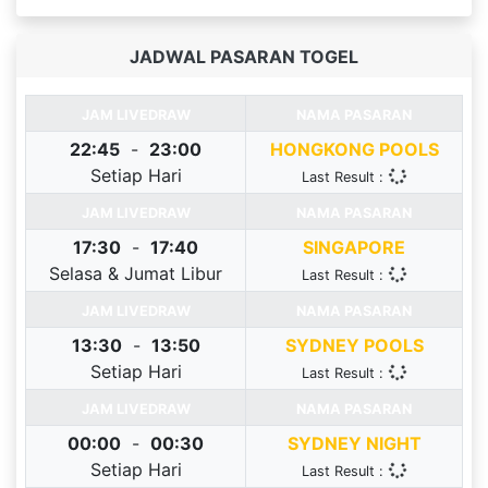
JADWAL PASARAN TOGEL
JAM LIVEDRAW
NAMA PASARAN
22:45
-
23:00
HONGKONG POOLS
Setiap Hari
Last Result :
JAM LIVEDRAW
NAMA PASARAN
17:30
-
17:40
SINGAPORE
Selasa & Jumat Libur
Last Result :
JAM LIVEDRAW
NAMA PASARAN
13:30
-
13:50
SYDNEY POOLS
Setiap Hari
Last Result :
JAM LIVEDRAW
NAMA PASARAN
00:00
-
00:30
SYDNEY NIGHT
Setiap Hari
Last Result :