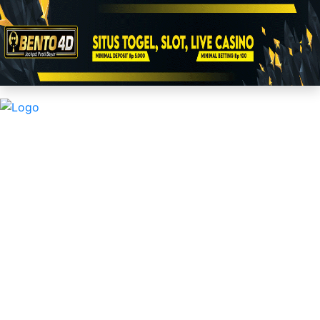
DAFTAR
LOGIN
Prediksi Hari Ini
Prediksi Lainnya
Data Result
Paito Warna