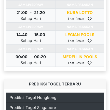
JAM LIVEDRAW
NAMA PASARAN
21:00
-
21:20
KUBA LOTTO
Setiap Hari
Last Result :
JAM LIVEDRAW
NAMA PASARAN
14:40
-
15:00
LEGIAN POOLS
Setiap Hari
Last Result :
JAM LIVEDRAW
NAMA PASARAN
00:00
-
00:20
MEDELLIN POOLS
Setiap Hari
Last Result :
PREDIKSI TOGEL TERBARU
Prediksi Togel Hongkong
Prediksi Togel Singapore