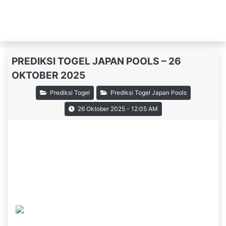
Live Draw
Blog
PREDIKSI TOGEL JAPAN POOLS – 26
OKTOBER 2025
Prediksi Togel
Prediksi Togel Japan Pools
26 Oktober 2025 - 12:05 AM
Prediksi Togel
Japan Pools
26
Oktober 2025