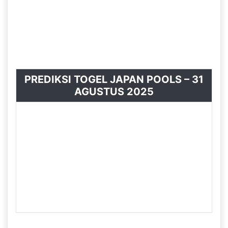
membagikan keringanan pada dikala main. Jadi
kamu yang mau langsung saja kamu mengakses
dengan gampang yang membagikan profit pada
kamu yang berupaya nasib dalam main togel
online jitu.
PREDIKSI TOGEL JAPAN POOLS – 31
AGUSTUS 2025
ANGKA MAIN
:
56879
CB
:
9 & 6
TOP 2D
:
96*76*98*89*78
79*68*77*56*95
TOP 3D
:
568*765*965*798*689
TOP 4D
:
7986*5687*9658*6897
SHIO
:
HARIMAU & KELINCI
Data Prediksi Togel