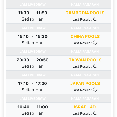
JAM LIVEDRAW
NAMA PASARAN
11:30
-
11:50
CAMBODIA POOLS
Setiap Hari
Last Result :
JAM LIVEDRAW
NAMA PASARAN
15:10
-
15:30
CHINA POOLS
Setiap Hari
Last Result :
JAM LIVEDRAW
NAMA PASARAN
20:30
-
20:50
TAIWAN POOLS
Setiap Hari
Last Result :
JAM LIVEDRAW
NAMA PASARAN
17:10
-
17:20
JAPAN POOLS
Setiap Hari
Last Result :
JAM LIVEDRAW
NAMA PASARAN
10:40
-
11:00
ISRAEL 4D
Setiap Hari
Last Result :