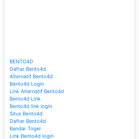
Pools Jitu dan Akurat
yang sudah diserahkan
pada kamu tiap harinya. Tetapi kamu dapat
melihatnya dengan cara detail buat memperoleh
taruhan yang maksimum dalam main. Sehabis itu,
kamu dapat menekuni alhasil anda memperoleh
banyak data prediksi togel Japan Pools dengan
kemenangan kamu.
BENTO4D
Daftar Bento4d
Alternatif Bento4d
Bento4d Login
Link Alternatif Bento4d
Bento4d Link
Bento4d link login
Situs Bento4d
Daftar Bento4d
Bandar Togel
Link Bento4d login