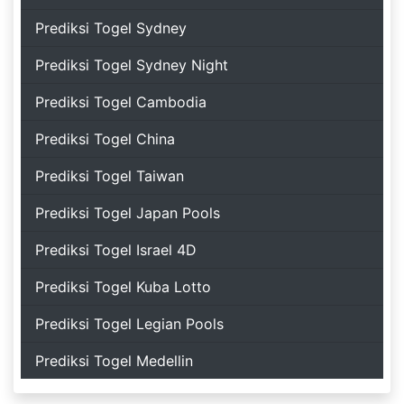
Prediksi Togel Sydney
Prediksi Togel Sydney Night
Prediksi Togel Cambodia
Prediksi Togel China
Prediksi Togel Taiwan
Prediksi Togel Japan Pools
Prediksi Togel Israel 4D
Prediksi Togel Kuba Lotto
Prediksi Togel Legian Pools
Prediksi Togel Medellin