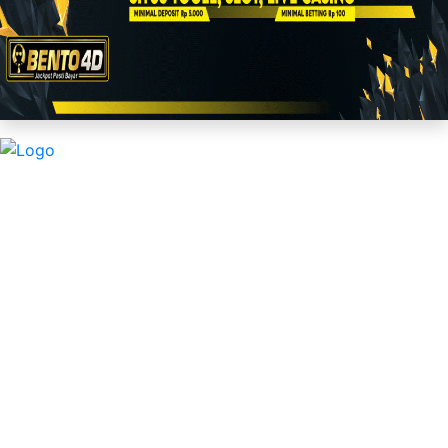
DAFTAR
LOGIN
Prediksi Hari Ini
Prediksi Lainnya
Data Result
Paito Warna