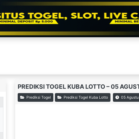
Prediksi Hari Ini
Prediksi Lainnya
Data R
PREDIKSI TOGEL KUBA LOTTO – 05 AGUS
Prediksi Togel
Prediksi Togel Kuba Lotto
05 Agustu
Prediksi Togel 
Agustus