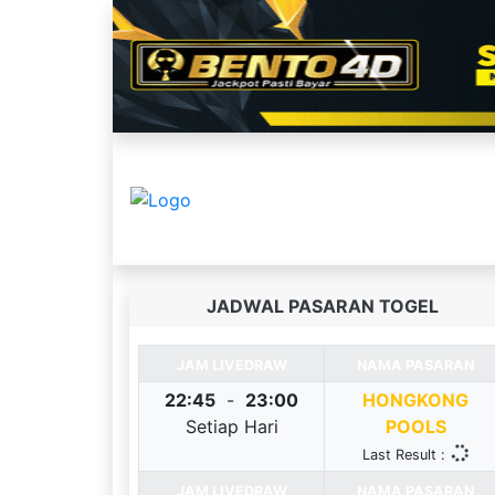
JADWAL PASARAN TOGEL
JAM LIVEDRAW
NAMA PASARAN
22:45
-
23:00
HONGKONG
Setiap Hari
POOLS
Last Result :
JAM LIVEDRAW
NAMA PASARAN