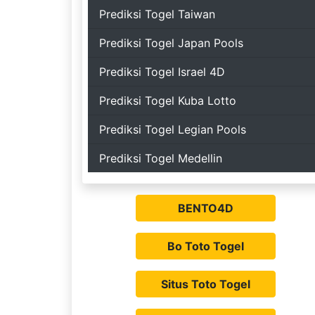
Prediksi Togel Taiwan
Prediksi Togel Japan Pools
Prediksi Togel Israel 4D
Prediksi Togel Kuba Lotto
Prediksi Togel Legian Pools
Prediksi Togel Medellin
BENTO4D
Bo Toto Togel
Situs Toto Togel