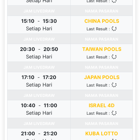
Setiap Hari
Last Result :
JAM LIVEDRAW
NAMA PASARAN
15:10
-
15:30
CHINA POOLS
Setiap Hari
Last Result :
JAM LIVEDRAW
NAMA PASARAN
20:30
-
20:50
TAIWAN POOLS
Setiap Hari
Last Result :
JAM LIVEDRAW
NAMA PASARAN
17:10
-
17:20
JAPAN POOLS
Setiap Hari
Last Result :
JAM LIVEDRAW
NAMA PASARAN
10:40
-
11:00
ISRAEL 4D
Setiap Hari
Last Result :
JAM LIVEDRAW
NAMA PASARAN
21:00
-
21:20
KUBA LOTTO