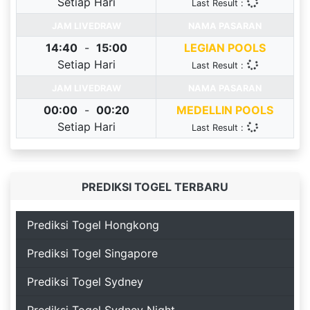
Setiap Hari
Last Result :
JAM LIVEDRAW
NAMA PASARAN
14:40
-
15:00
LEGIAN POOLS
Setiap Hari
Last Result :
JAM LIVEDRAW
NAMA PASARAN
00:00
-
00:20
MEDELLIN POOLS
Setiap Hari
Last Result :
PREDIKSI TOGEL TERBARU
Prediksi Togel Hongkong
Prediksi Togel Singapore
Prediksi Togel Sydney