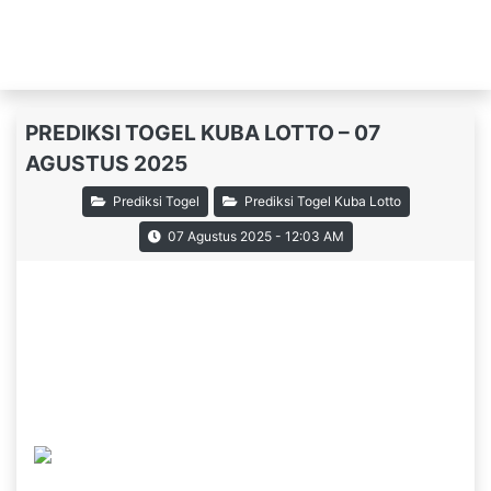
Live Draw
Blog
PREDIKSI TOGEL KUBA LOTTO – 07
AGUSTUS 2025
Prediksi Togel
Prediksi Togel Kuba Lotto
07 Agustus 2025 - 12:03 AM
Prediksi Togel Kuba
Lotto
07 Agustus
2025