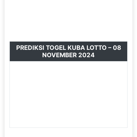
membagikan keringanan pada dikala main. Jadi
kamu yang mau langsung saja kamu mengakses
dengan gampang yang membagikan profit pada
kamu yang berupaya nasib dalam main togel
online jitu.
PREDIKSI TOGEL KUBA LOTTO – 08
NOVEMBER 2024
ANGKA MAIN
:
37654
CB
:
5 & 7
TOP 2D
:
57*54*55*56*37
64*43*46*76*47
TOP 3D
:
473*376*764*573*546
TOP 4D
:
5467*4736*7645*3765
SHIO
:
ULAR & KELINCI
Data Prediksi Togel