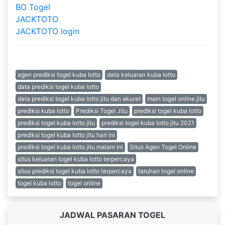
BO Togel
JACKTOTO
JACKTOTO login
Tags :
agen prediksi togel kuba lotto
data keluaran kuba lotto
data prediksi togel kuba lotto
data prediksi togel kuba lotto jitu dan akurat
main togel online jitu
prediksi kuba lotto
Prediksi Togel Jitu
prediksi togel kuba lotto
prediksi togel kuba lotto jitu
prediksi togel kuba lotto jitu 2021
prediksi togel kuba lotto jitu hari ini
prediksi togel kuba lotto jitu malam ini
Situs Agen Togel Online
situs keluaran togel kuba lotto terpercaya
situs prediksi togel kuba lotto terpercaya
taruhan togel online
togel kuba lotto
togel online
JADWAL PASARAN TOGEL