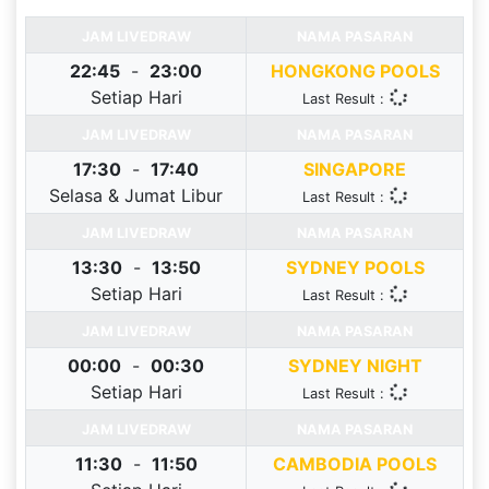
JAM LIVEDRAW
NAMA PASARAN
22:45
-
23:00
HONGKONG POOLS
Setiap Hari
Last Result :
JAM LIVEDRAW
NAMA PASARAN
17:30
-
17:40
SINGAPORE
Selasa & Jumat Libur
Last Result :
JAM LIVEDRAW
NAMA PASARAN
13:30
-
13:50
SYDNEY POOLS
Setiap Hari
Last Result :
JAM LIVEDRAW
NAMA PASARAN
00:00
-
00:30
SYDNEY NIGHT
Setiap Hari
Last Result :
JAM LIVEDRAW
NAMA PASARAN
11:30
-
11:50
CAMBODIA POOLS