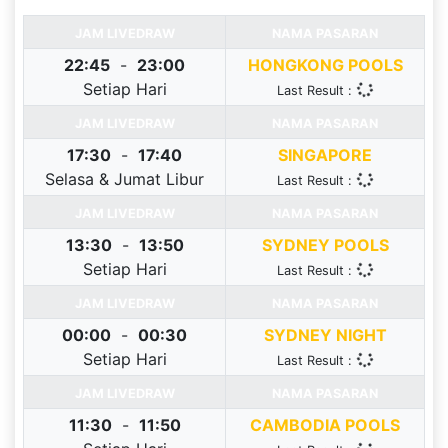
JAM LIVEDRAW
NAMA PASARAN
22:45
-
23:00
HONGKONG POOLS
Setiap Hari
Last Result :
JAM LIVEDRAW
NAMA PASARAN
17:30
-
17:40
SINGAPORE
Selasa & Jumat Libur
Last Result :
JAM LIVEDRAW
NAMA PASARAN
13:30
-
13:50
SYDNEY POOLS
Setiap Hari
Last Result :
JAM LIVEDRAW
NAMA PASARAN
00:00
-
00:30
SYDNEY NIGHT
Setiap Hari
Last Result :
JAM LIVEDRAW
NAMA PASARAN
11:30
-
11:50
CAMBODIA POOLS