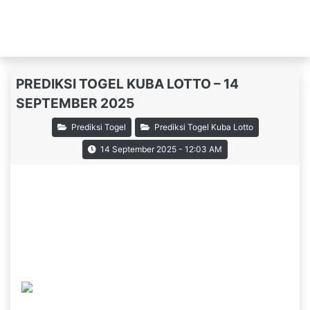
Live Draw
Blog
PREDIKSI TOGEL KUBA LOTTO – 14
SEPTEMBER 2025
Prediksi Togel
Prediksi Togel Kuba Lotto
14 September 2025 - 12:03 AM
Prediksi Togel Kuba
Lotto
14 September
2025