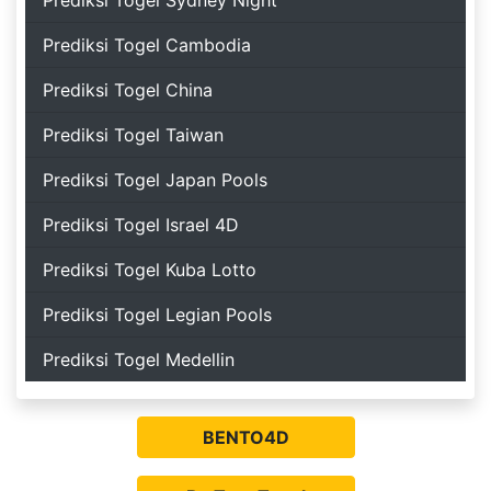
Prediksi Togel Sydney Night
Prediksi Togel Cambodia
Prediksi Togel China
Prediksi Togel Taiwan
Prediksi Togel Japan Pools
Prediksi Togel Israel 4D
Prediksi Togel Kuba Lotto
Prediksi Togel Legian Pools
Prediksi Togel Medellin
BENTO4D