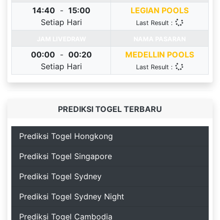
14:40
-
15:00
LEGIAN POOLS
Setiap Hari
Last Result :
JAM LIVEDRAW
NAMA PASARAN
00:00
-
00:20
MEDELLIN POOLS
Setiap Hari
Last Result :
PREDIKSI TOGEL TERBARU
Prediksi Togel Hongkong
Prediksi Togel Singapore
Prediksi Togel Sydney
Prediksi Togel Sydney Night
Prediksi Togel Cambodia