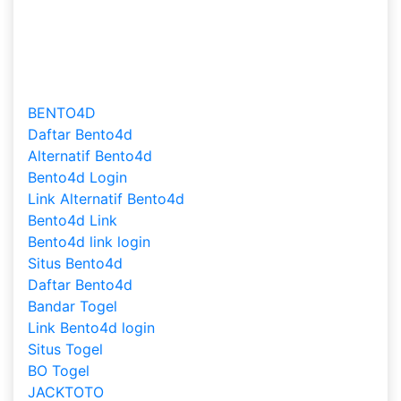
maksimum dalam main. Sehabis itu, kamu dapat
menekuni alhasil anda memperoleh banyak data
prediksi togel Kuba Lotto dengan kemenangan
kamu.
BENTO4D
Daftar Bento4d
Alternatif Bento4d
Bento4d Login
Link Alternatif Bento4d
Bento4d Link
Bento4d link login
Situs Bento4d
Daftar Bento4d
Bandar Togel
Link Bento4d login
Situs Togel
BO Togel
JACKTOTO