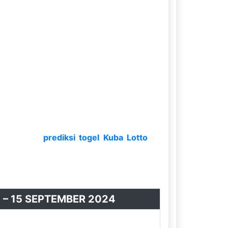
uhan dalam wujud angka alhasil kamu dapat
 susun menggunakan rumus dari prediksi
berupaya hingga kamu dapat bergabung
u dengan cara maksimum. Dengan ini
Jitu
: Menekuni Prediksi Togel Kuba Lotto
e itu.
ikan kamu keringanan pada kamu, tetapi
 alhasil kamu dapat masuk kedalam game
at menekuni
prediksi togel Kuba Lotto
ini
uhkannya alhasil membagikan keringanan
ng saja kamu mengakses dengan gampang
nasib dalam main togel online jitu.
 – 15 SEPTEMBER 2024
31602