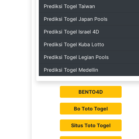
Prediksi Togel Taiwan
Prediksi Togel Japan Pools
Prediksi Togel Israel 4D
Prediksi Togel Kuba Lotto
Prediksi Togel Legian Pools
Prediksi Togel Medellin
BENTO4D
Bo Toto Togel
Situs Toto Togel