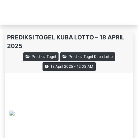
Live Draw
Blog
PREDIKSI TOGEL KUBA LOTTO – 18 APRIL
2025
Prediksi Togel
Prediksi Togel Kuba Lotto
18 April 2025 - 12:03 AM
Prediksi Togel Kuba
Lotto
18 April 2025
Prediksi togel Kuba Lotto hari ini merupakan
taruhan dalam wujud angka alhasil kamu dapat