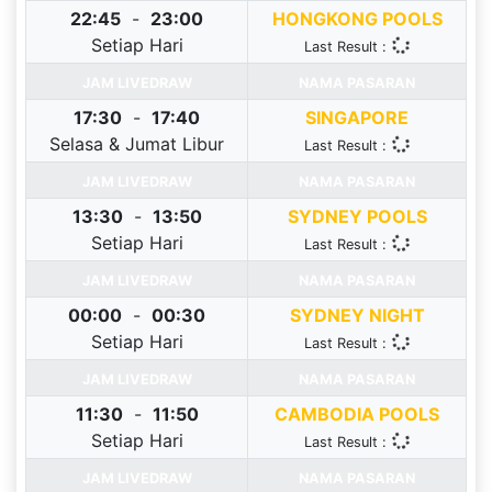
22:45
-
23:00
HONGKONG POOLS
Setiap Hari
Last Result :
JAM LIVEDRAW
NAMA PASARAN
17:30
-
17:40
SINGAPORE
Selasa & Jumat Libur
Last Result :
JAM LIVEDRAW
NAMA PASARAN
13:30
-
13:50
SYDNEY POOLS
Setiap Hari
Last Result :
JAM LIVEDRAW
NAMA PASARAN
00:00
-
00:30
SYDNEY NIGHT
Setiap Hari
Last Result :
JAM LIVEDRAW
NAMA PASARAN
11:30
-
11:50
CAMBODIA POOLS
Setiap Hari
Last Result :
JAM LIVEDRAW
NAMA PASARAN