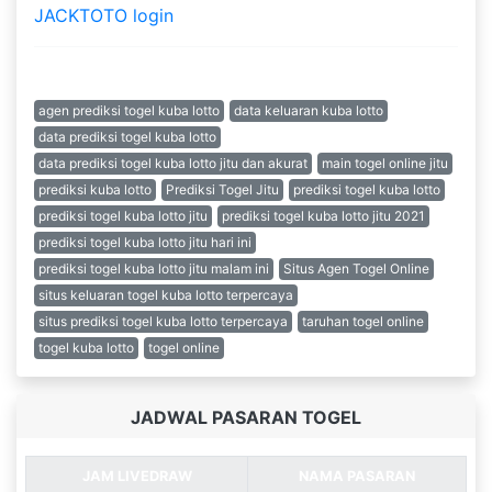
JACKTOTO login
Tags :
agen prediksi togel kuba lotto
data keluaran kuba lotto
data prediksi togel kuba lotto
data prediksi togel kuba lotto jitu dan akurat
main togel online jitu
prediksi kuba lotto
Prediksi Togel Jitu
prediksi togel kuba lotto
prediksi togel kuba lotto jitu
prediksi togel kuba lotto jitu 2021
prediksi togel kuba lotto jitu hari ini
prediksi togel kuba lotto jitu malam ini
Situs Agen Togel Online
situs keluaran togel kuba lotto terpercaya
situs prediksi togel kuba lotto terpercaya
taruhan togel online
togel kuba lotto
togel online
JADWAL PASARAN TOGEL
JAM LIVEDRAW
NAMA PASARAN