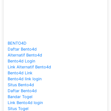
kamu tiap harinya. Tetapi kamu dapat melihatnya
dengan cara detail buat memperoleh taruhan yang
maksimum dalam main. Sehabis itu, kamu dapat
menekuni alhasil anda memperoleh banyak data
prediksi togel Kuba Lotto dengan kemenangan
kamu.
BENTO4D
Daftar Bento4d
Alternatif Bento4d
Bento4d Login
Link Alternatif Bento4d
Bento4d Link
Bento4d link login
Situs Bento4d
Daftar Bento4d
Bandar Togel
Link Bento4d login
Situs Togel