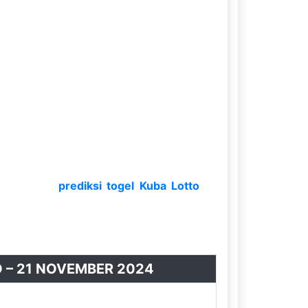
uhan dalam wujud angka alhasil kamu dapat
 susun menggunakan rumus dari prediksi
berupaya hingga kamu dapat bergabung
u dengan cara maksimum. Dengan ini
Jitu
: Menekuni Prediksi Togel Kuba Lotto
e itu.
ikan kamu keringanan pada kamu, tetapi
 alhasil kamu dapat masuk kedalam game
at menekuni
prediksi togel Kuba Lotto
ini
uhkannya alhasil membagikan keringanan
ng saja kamu mengakses dengan gampang
nasib dalam main togel online jitu.
O – 21 NOVEMBER 2024
09674