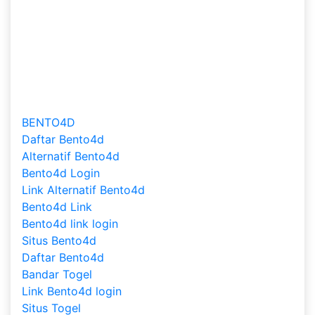
kamu tiap harinya. Tetapi kamu dapat melihatnya
dengan cara detail buat memperoleh taruhan yang
maksimum dalam main. Sehabis itu, kamu dapat
menekuni alhasil anda memperoleh banyak data
prediksi togel Kuba Lotto dengan kemenangan
kamu.
BENTO4D
Daftar Bento4d
Alternatif Bento4d
Bento4d Login
Link Alternatif Bento4d
Bento4d Link
Bento4d link login
Situs Bento4d
Daftar Bento4d
Bandar Togel
Link Bento4d login
Situs Togel