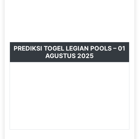
membagikan keringanan pada dikala main. Jadi
kamu yang mau langsung saja kamu mengakses
dengan gampang yang membagikan profit pada
kamu yang berupaya nasib dalam main togel
online jitu.
PREDIKSI TOGEL LEGIAN POOLS – 01
AGUSTUS 2025
ANGKA MAIN
:
43170
CB
:
0 & 7
TOP 2D
:
04*03*71*10*43
73*31*70*01*77
TOP 3D
:
431*034*701*734*310
TOP 4D
:
7013*3107*4317*0341
SHIO
:
ANJING & AYAM
Data Prediksi Togel