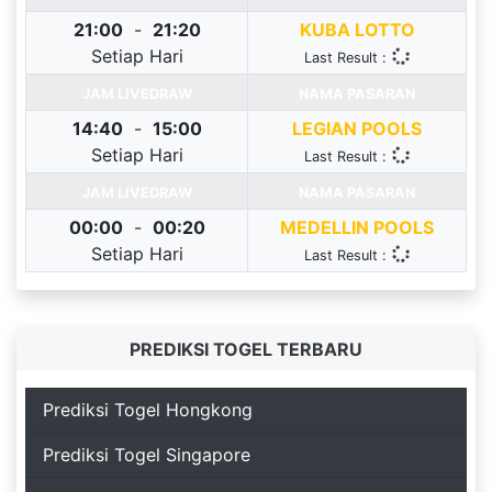
21:00
-
21:20
KUBA LOTTO
Setiap Hari
Last Result :
JAM LIVEDRAW
NAMA PASARAN
14:40
-
15:00
LEGIAN POOLS
Setiap Hari
Last Result :
JAM LIVEDRAW
NAMA PASARAN
00:00
-
00:20
MEDELLIN POOLS
Setiap Hari
Last Result :
PREDIKSI TOGEL TERBARU
Prediksi Togel Hongkong
Prediksi Togel Singapore