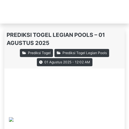
Live Draw
Blog
PREDIKSI TOGEL LEGIAN POOLS – 01
AGUSTUS 2025
Prediksi Togel
Prediksi Togel Legian Pools
01 Agustus 2025 - 12:02 AM
Prediksi Togel
Legian Pools
01
Agustus 2025