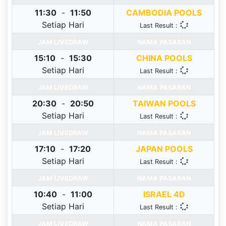
11:30
-
11:50
CAMBODIA POOLS
Setiap Hari
Last Result :
JAM LIVEDRAW
NAMA PASARAN
15:10
-
15:30
CHINA POOLS
Setiap Hari
Last Result :
JAM LIVEDRAW
NAMA PASARAN
20:30
-
20:50
TAIWAN POOLS
Setiap Hari
Last Result :
JAM LIVEDRAW
NAMA PASARAN
17:10
-
17:20
JAPAN POOLS
Setiap Hari
Last Result :
JAM LIVEDRAW
NAMA PASARAN
10:40
-
11:00
ISRAEL 4D
Setiap Hari
Last Result :
JAM LIVEDRAW
NAMA PASARAN