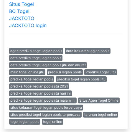
Situs Togel
BO Togel
JACKTOTO
JACKTOTO login
Tags :
agen prediksi togel legian pools
data keluaran legian pools
data prediksi togel legian pools
data prediksi togel legian pools jitu dan akurat
main togel online jitu
prediksi legian pools
Prediksi Togel Jitu
prediksi togel legian pools
prediksi togel legian pools jitu
prediksi togel legian pools jitu 2021
prediksi togel legian pools jitu hari ini
prediksi togel legian pools jitu malam ini
Situs Agen Togel Online
situs keluaran togel legian pools terpercaya
situs prediksi togel legian pools terpercaya
taruhan togel online
togel legian pools
togel online