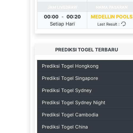
JAM LIVEDRAW
NAMA PASARAN
00:00
-
00:20
MEDELLIN POOLS
Setiap Hari
Last Result :
PREDIKSI TOGEL TERBARU
Prediksi Togel Hongkong
Prediksi Togel Singapore
Prediksi Togel Sydney
Prediksi Togel Sydney Night
Prediksi Togel Cambodia
Prediksi Togel China