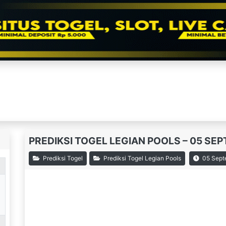
Prediksi Hari Ini
Prediksi Lainnya
Data R
PREDIKSI TOGEL LEGIAN POOLS – 05 SE
Prediksi Togel
Prediksi Togel Legian Pools
05 Septe
Prediksi Togel L
Septembe