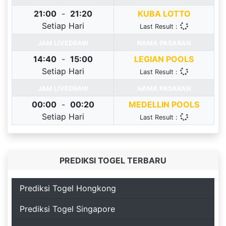
21:00
-
21:20
KUBA LOTTO
Setiap Hari
Last Result :
JAM LIVEDRAW
NAMA PASARAN
14:40
-
15:00
LEGIAN POOLS
Setiap Hari
Last Result :
JAM LIVEDRAW
NAMA PASARAN
00:00
-
00:20
MEDELLIN POOLS
Setiap Hari
Last Result :
PREDIKSI TOGEL TERBARU
Prediksi Togel Hongkong
Prediksi Togel Singapore