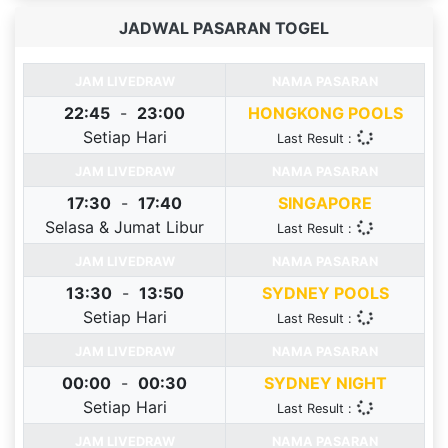
JADWAL PASARAN TOGEL
JAM LIVEDRAW
NAMA PASARAN
22:45
-
23:00
HONGKONG POOLS
Setiap Hari
Last Result :
JAM LIVEDRAW
NAMA PASARAN
17:30
-
17:40
SINGAPORE
Selasa & Jumat Libur
Last Result :
JAM LIVEDRAW
NAMA PASARAN
13:30
-
13:50
SYDNEY POOLS
Setiap Hari
Last Result :
JAM LIVEDRAW
NAMA PASARAN
00:00
-
00:30
SYDNEY NIGHT
Setiap Hari
Last Result :
JAM LIVEDRAW
NAMA PASARAN