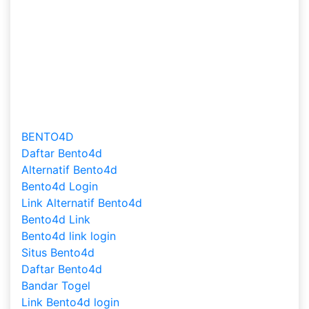
pools Jitu dan Akurat
yang sudah diserahkan
pada kamu tiap harinya. Tetapi kamu dapat
melihatnya dengan cara detail buat memperoleh
taruhan yang maksimum dalam main. Sehabis itu,
kamu dapat menekuni alhasil anda memperoleh
banyak data prediksi togel Legian pools dengan
kemenangan kamu.
BENTO4D
Daftar Bento4d
Alternatif Bento4d
Bento4d Login
Link Alternatif Bento4d
Bento4d Link
Bento4d link login
Situs Bento4d
Daftar Bento4d
Bandar Togel
Link Bento4d login