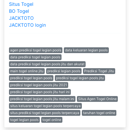
Situs Togel
BO Togel
JACKTOTO
JACKTOTO login
Tags :
agen prediksi togel legian pools
data keluaran legian pools
data prediksi togel legian pools
data prediksi togel legian pools jitu dan akurat
main togel online jitu
prediksi legian pools
Prediksi Togel Jitu
prediksi togel legian pools
prediksi togel legian pools jitu
prediksi togel legian pools jitu 2021
prediksi togel legian pools jitu hari ini
prediksi togel legian pools jitu malam ini
Situs Agen Togel Online
situs keluaran togel legian pools terpercaya
situs prediksi togel legian pools terpercaya
taruhan togel online
togel legian pools
togel online