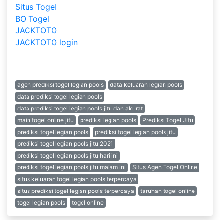
Situs Togel
BO Togel
JACKTOTO
JACKTOTO login
Tags :
agen prediksi togel legian pools
data keluaran legian pools
data prediksi togel legian pools
data prediksi togel legian pools jitu dan akurat
main togel online jitu
prediksi legian pools
Prediksi Togel Jitu
prediksi togel legian pools
prediksi togel legian pools jitu
prediksi togel legian pools jitu 2021
prediksi togel legian pools jitu hari ini
prediksi togel legian pools jitu malam ini
Situs Agen Togel Online
situs keluaran togel legian pools terpercaya
situs prediksi togel legian pools terpercaya
taruhan togel online
togel legian pools
togel online