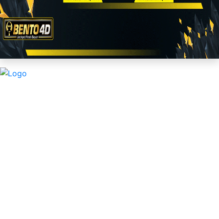
DAFTAR
LOGIN
Prediksi Hari Ini
Prediksi Lainnya
Data Result
Paito Warna