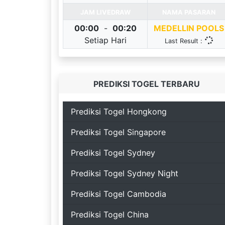
JAM LIVEDRAW
NAMA PASARAN
00:00
-
00:20
MEDELLIN POOLS
Setiap Hari
Last Result :
PREDIKSI TOGEL TERBARU
Prediksi Togel Hongkong
Prediksi Togel Singapore
Prediksi Togel Sydney
Prediksi Togel Sydney Night
Prediksi Togel Cambodia
Prediksi Togel China