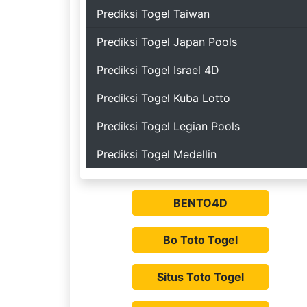
Prediksi Togel Taiwan
Prediksi Togel Japan Pools
Prediksi Togel Israel 4D
Prediksi Togel Kuba Lotto
Prediksi Togel Legian Pools
Prediksi Togel Medellin
BENTO4D
Bo Toto Togel
Situs Toto Togel