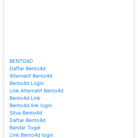
pools Jitu dan Akurat
yang sudah diserahkan
pada kamu tiap harinya. Tetapi kamu dapat
melihatnya dengan cara detail buat memperoleh
taruhan yang maksimum dalam main. Sehabis itu,
kamu dapat menekuni alhasil anda memperoleh
banyak data prediksi togel Legian pools dengan
kemenangan kamu.
BENTO4D
Daftar Bento4d
Alternatif Bento4d
Bento4d Login
Link Alternatif Bento4d
Bento4d Link
Bento4d link login
Situs Bento4d
Daftar Bento4d
Bandar Togel
Link Bento4d login