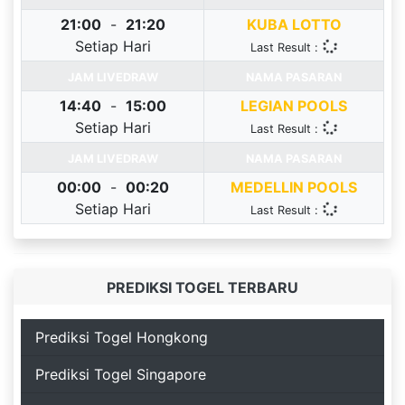
21:00
-
21:20
KUBA LOTTO
Setiap Hari
Last Result :
JAM LIVEDRAW
NAMA PASARAN
14:40
-
15:00
LEGIAN POOLS
Setiap Hari
Last Result :
JAM LIVEDRAW
NAMA PASARAN
00:00
-
00:20
MEDELLIN POOLS
Setiap Hari
Last Result :
PREDIKSI TOGEL TERBARU
Prediksi Togel Hongkong
Prediksi Togel Singapore