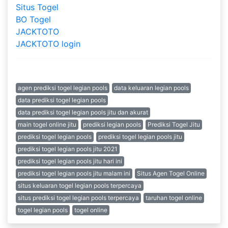
Situs Togel
BO Togel
JACKTOTO
JACKTOTO login
Tags :
agen prediksi togel legian pools
data keluaran legian pools
data prediksi togel legian pools
data prediksi togel legian pools jitu dan akurat
main togel online jitu
prediksi legian pools
Prediksi Togel Jitu
prediksi togel legian pools
prediksi togel legian pools jitu
prediksi togel legian pools jitu 2021
prediksi togel legian pools jitu hari ini
prediksi togel legian pools jitu malam ini
Situs Agen Togel Online
situs keluaran togel legian pools terpercaya
situs prediksi togel legian pools terpercaya
taruhan togel online
togel legian pools
togel online