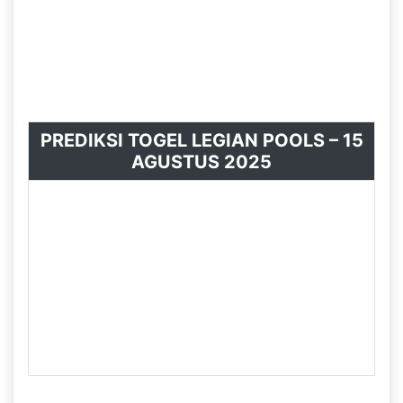
membagikan keringanan pada dikala main. Jadi
kamu yang mau langsung saja kamu mengakses
dengan gampang yang membagikan profit pada
kamu yang berupaya nasib dalam main togel
online jitu.
PREDIKSI TOGEL LEGIAN POOLS – 15
AGUSTUS 2025
ANGKA MAIN
:
76542
CB
:
2 & 7
TOP 2D
:
65*25*46*76*45
26*27*42*52*44
TOP 3D
:
765*267*652*467*425
TOP 4D
:
4256*7654*6524*2675
SHIO
:
AYAM & KUDA
Data Prediksi Togel