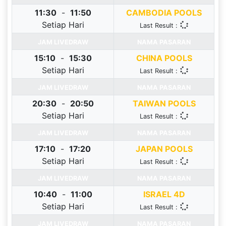
11:30
-
11:50
CAMBODIA POOLS
Setiap Hari
Last Result :
JAM LIVEDRAW
NAMA PASARAN
15:10
-
15:30
CHINA POOLS
Setiap Hari
Last Result :
JAM LIVEDRAW
NAMA PASARAN
20:30
-
20:50
TAIWAN POOLS
Setiap Hari
Last Result :
JAM LIVEDRAW
NAMA PASARAN
17:10
-
17:20
JAPAN POOLS
Setiap Hari
Last Result :
JAM LIVEDRAW
NAMA PASARAN
10:40
-
11:00
ISRAEL 4D
Setiap Hari
Last Result :
JAM LIVEDRAW
NAMA PASARAN