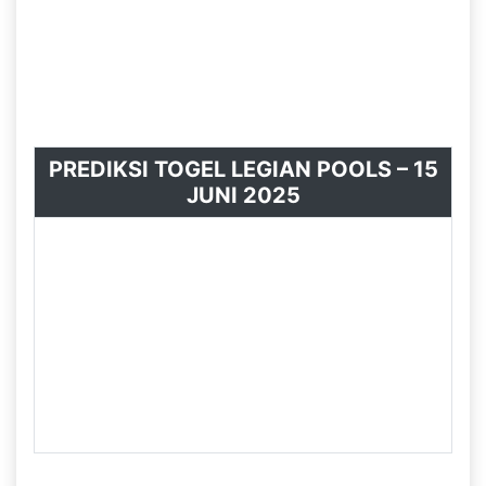
membagikan keringanan pada dikala main. Jadi
kamu yang mau langsung saja kamu mengakses
dengan gampang yang membagikan profit pada
kamu yang berupaya nasib dalam main togel
online jitu.
PREDIKSI TOGEL LEGIAN POOLS – 15
JUNI 2025
ANGKA MAIN
:
87903
CB
:
8 & 3
TOP 2D
:
03*87*93*79*39
37*07*09*38*00
TOP 3D
:
039*078*378*793*879
TOP 4D
:
0397*7930*3789*8790
SHIO
:
BABI & ANJING
Data Prediksi Togel