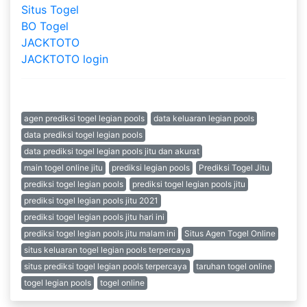
Situs Togel
BO Togel
JACKTOTO
JACKTOTO login
Tags :
agen prediksi togel legian pools
data keluaran legian pools
data prediksi togel legian pools
data prediksi togel legian pools jitu dan akurat
main togel online jitu
prediksi legian pools
Prediksi Togel Jitu
prediksi togel legian pools
prediksi togel legian pools jitu
prediksi togel legian pools jitu 2021
prediksi togel legian pools jitu hari ini
prediksi togel legian pools jitu malam ini
Situs Agen Togel Online
situs keluaran togel legian pools terpercaya
situs prediksi togel legian pools terpercaya
taruhan togel online
togel legian pools
togel online