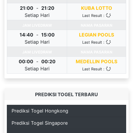
21:00
-
21:20
KUBA LOTTO
Setiap Hari
Last Result :
JAM LIVEDRAW
NAMA PASARAN
14:40
-
15:00
LEGIAN POOLS
Setiap Hari
Last Result :
JAM LIVEDRAW
NAMA PASARAN
00:00
-
00:20
MEDELLIN POOLS
Setiap Hari
Last Result :
PREDIKSI TOGEL TERBARU
Prediksi Togel Hongkong
Prediksi Togel Singapore