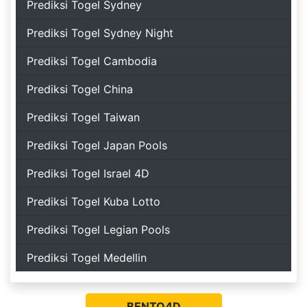
Prediksi Togel Sydney
Prediksi Togel Sydney Night
Prediksi Togel Cambodia
Prediksi Togel China
Prediksi Togel Taiwan
Prediksi Togel Japan Pools
Prediksi Togel Israel 4D
Prediksi Togel Kuba Lotto
Prediksi Togel Legian Pools
Prediksi Togel Medellin
BENTO4D