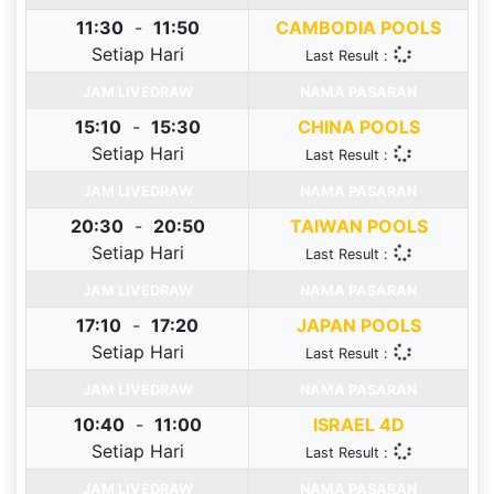
11:30
-
11:50
CAMBODIA POOLS
Setiap Hari
Last Result :
JAM LIVEDRAW
NAMA PASARAN
15:10
-
15:30
CHINA POOLS
Setiap Hari
Last Result :
JAM LIVEDRAW
NAMA PASARAN
20:30
-
20:50
TAIWAN POOLS
Setiap Hari
Last Result :
JAM LIVEDRAW
NAMA PASARAN
17:10
-
17:20
JAPAN POOLS
Setiap Hari
Last Result :
JAM LIVEDRAW
NAMA PASARAN
10:40
-
11:00
ISRAEL 4D
Setiap Hari
Last Result :
JAM LIVEDRAW
NAMA PASARAN