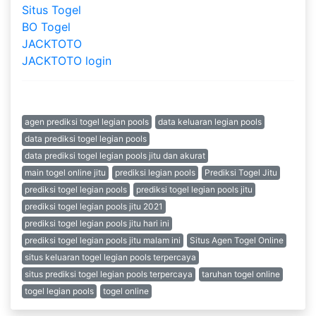
Situs Togel
BO Togel
JACKTOTO
JACKTOTO login
Tags :
agen prediksi togel legian pools
data keluaran legian pools
data prediksi togel legian pools
data prediksi togel legian pools jitu dan akurat
main togel online jitu
prediksi legian pools
Prediksi Togel Jitu
prediksi togel legian pools
prediksi togel legian pools jitu
prediksi togel legian pools jitu 2021
prediksi togel legian pools jitu hari ini
prediksi togel legian pools jitu malam ini
Situs Agen Togel Online
situs keluaran togel legian pools terpercaya
situs prediksi togel legian pools terpercaya
taruhan togel online
togel legian pools
togel online