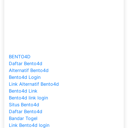
pools Jitu dan Akurat
yang sudah diserahkan
pada kamu tiap harinya. Tetapi kamu dapat
melihatnya dengan cara detail buat memperoleh
taruhan yang maksimum dalam main. Sehabis itu,
kamu dapat menekuni alhasil anda memperoleh
banyak data prediksi togel Legian pools dengan
kemenangan kamu.
BENTO4D
Daftar Bento4d
Alternatif Bento4d
Bento4d Login
Link Alternatif Bento4d
Bento4d Link
Bento4d link login
Situs Bento4d
Daftar Bento4d
Bandar Togel
Link Bento4d login