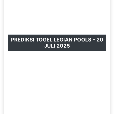
membagikan keringanan pada dikala main. Jadi
kamu yang mau langsung saja kamu mengakses
dengan gampang yang membagikan profit pada
kamu yang berupaya nasib dalam main togel
online jitu.
PREDIKSI TOGEL LEGIAN POOLS – 20
JULI 2025
ANGKA MAIN
:
42106
CB
:
2 & 1
TOP 2D
:
21*02*42*00*64
62*16*01*06*61
TOP 3D
:
624*024*216*061*421
TOP 4D
:
4210*6241*0612*2160
SHIO
:
ULAR & KERBAU
Data Prediksi Togel