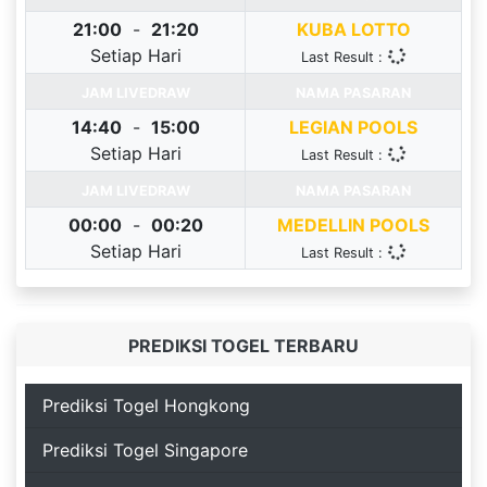
21:00
-
21:20
KUBA LOTTO
Setiap Hari
Last Result :
JAM LIVEDRAW
NAMA PASARAN
14:40
-
15:00
LEGIAN POOLS
Setiap Hari
Last Result :
JAM LIVEDRAW
NAMA PASARAN
00:00
-
00:20
MEDELLIN POOLS
Setiap Hari
Last Result :
PREDIKSI TOGEL TERBARU
Prediksi Togel Hongkong
Prediksi Togel Singapore