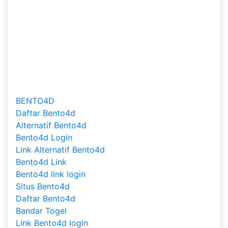
pools Jitu dan Akurat
yang sudah diserahkan
pada kamu tiap harinya. Tetapi kamu dapat
melihatnya dengan cara detail buat memperoleh
taruhan yang maksimum dalam main. Sehabis itu,
kamu dapat menekuni alhasil anda memperoleh
banyak data prediksi togel Legian pools dengan
kemenangan kamu.
BENTO4D
Daftar Bento4d
Alternatif Bento4d
Bento4d Login
Link Alternatif Bento4d
Bento4d Link
Bento4d link login
Situs Bento4d
Daftar Bento4d
Bandar Togel
Link Bento4d login