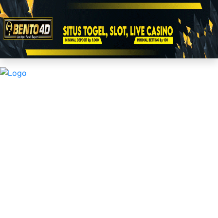
DAFTAR
LOGIN
Prediksi Hari Ini
Prediksi Lainnya
Data Result
Paito Warna