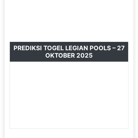
membagikan keringanan pada dikala main. Jadi
kamu yang mau langsung saja kamu mengakses
dengan gampang yang membagikan profit pada
kamu yang berupaya nasib dalam main togel
online jitu.
PREDIKSI TOGEL LEGIAN POOLS – 27
OKTOBER 2025
ANGKA MAIN
:
06753
CB
:
7 & 6
TOP 2D
:
67*36*73*57*55
37*53*30*56*06
TOP 3D
:
673*067*360*537*560
TOP 4D
:
3607*0675*6735*5376
SHIO
:
KAMBING & MONYET
Data Prediksi Togel