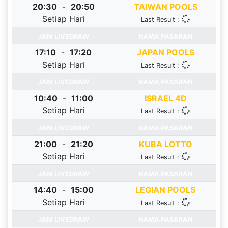
20:30
-
20:50
TAIWAN POOLS
Setiap Hari
Last Result :
JAM LIVEDRAW
NAMA PASARAN
17:10
-
17:20
JAPAN POOLS
Setiap Hari
Last Result :
JAM LIVEDRAW
NAMA PASARAN
10:40
-
11:00
ISRAEL 4D
Setiap Hari
Last Result :
JAM LIVEDRAW
NAMA PASARAN
21:00
-
21:20
KUBA LOTTO
Setiap Hari
Last Result :
JAM LIVEDRAW
NAMA PASARAN
14:40
-
15:00
LEGIAN POOLS
Setiap Hari
Last Result :
JAM LIVEDRAW
NAMA PASARAN