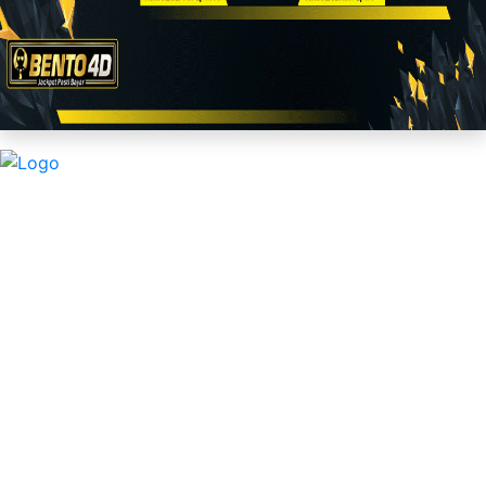
DAFTAR
LOGIN
Prediksi Hari Ini
Prediksi Lainnya
Data Result
Paito Warna