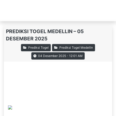
Live Draw
Blog
PREDIKSI TOGEL MEDELLIN – 05
DESEMBER 2025
Prediksi Togel
Prediksi Togel Medellin
04 Desember 2025 - 12:01 AM
Prediksi Togel
Medellin
05
Desember 2025