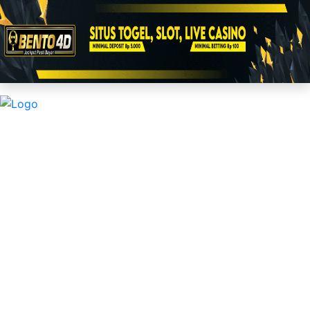
DAFTAR
LOGIN
Prediksi Hari Ini
Prediksi Lainnya
Data Result
Paito Warna