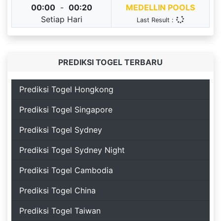
00:00
-
00:20
MEDELLIN POOLS
Setiap Hari
Last Result :
PREDIKSI TOGEL TERBARU
Prediksi Togel Hongkong
Prediksi Togel Singapore
Prediksi Togel Sydney
Prediksi Togel Sydney Night
Prediksi Togel Cambodia
Prediksi Togel China
Prediksi Togel Taiwan