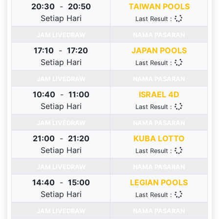
20:30
-
20:50
TAIWAN POOLS
Setiap Hari
Last Result :
JAM LIVEDRAW
NAMA PASARAN
17:10
-
17:20
JAPAN POOLS
Setiap Hari
Last Result :
JAM LIVEDRAW
NAMA PASARAN
10:40
-
11:00
ISRAEL 4D
Setiap Hari
Last Result :
JAM LIVEDRAW
NAMA PASARAN
21:00
-
21:20
KUBA LOTTO
Setiap Hari
Last Result :
JAM LIVEDRAW
NAMA PASARAN
14:40
-
15:00
LEGIAN POOLS
Setiap Hari
Last Result :
JAM LIVEDRAW
NAMA PASARAN