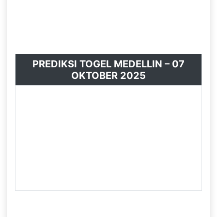
keringanan pada dikala main. Jadi kamu yang mau
langsung saja kamu mengakses dengan gampang
yang membagikan profit pada kamu yang
berupaya nasib dalam main togel online jitu.
PREDIKSI TOGEL MEDELLIN – 07
OKTOBER 2025
ANGKA MAIN
:
68491
CB
:
1 & 6
TOP 2D
:
99*98*18*94*68
41*14*84*91*16
TOP 3D
:
986*914*841*684*186
TOP 4D
:
8419*6849*1864*9148
SHIO
:
BABI & ANJING
Data Prediksi Togel