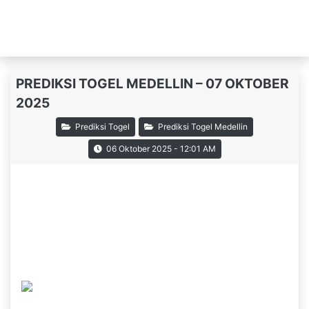
Live Draw
Blog
PREDIKSI TOGEL MEDELLIN – 07 OKTOBER
2025
Prediksi Togel
Prediksi Togel Medellin
06 Oktober 2025 - 12:01 AM
Prediksi Togel
Medellin
07
Oktober 2025