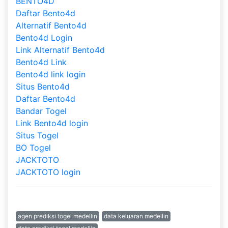
BENTO4D
Daftar Bento4d
Alternatif Bento4d
Bento4d Login
Link Alternatif Bento4d
Bento4d Link
Bento4d link login
Situs Bento4d
Daftar Bento4d
Bandar Togel
Link Bento4d login
Situs Togel
BO Togel
JACKTOTO
JACKTOTO login
Tags :
agen prediksi togel medellin
data keluaran medellin