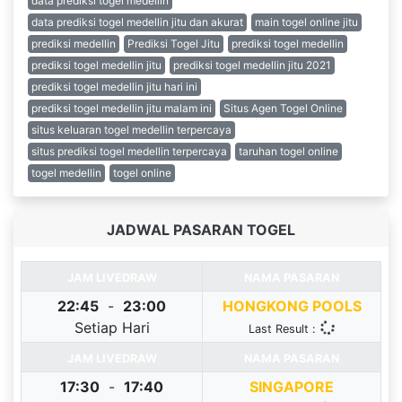
data prediksi togel medellin
data prediksi togel medellin jitu dan akurat
main togel online jitu
prediksi medellin
Prediksi Togel Jitu
prediksi togel medellin
prediksi togel medellin jitu
prediksi togel medellin jitu 2021
prediksi togel medellin jitu hari ini
prediksi togel medellin jitu malam ini
Situs Agen Togel Online
situs keluaran togel medellin terpercaya
situs prediksi togel medellin terpercaya
taruhan togel online
togel medellin
togel online
JADWAL PASARAN TOGEL
JAM LIVEDRAW
NAMA PASARAN
22:45
-
23:00
HONGKONG POOLS
Setiap Hari
Last Result :
JAM LIVEDRAW
NAMA PASARAN
17:30
-
17:40
SINGAPORE