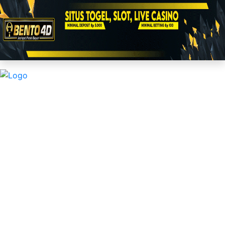
DAFTAR
LOGIN
Prediksi Hari Ini
Prediksi Lainnya
Data Result
Paito Warna