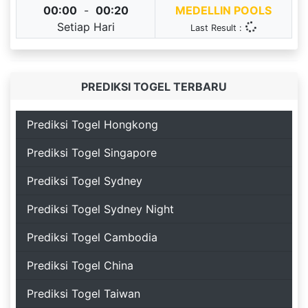
00:00
-
00:20
MEDELLIN POOLS
Setiap Hari
Last Result :
PREDIKSI TOGEL TERBARU
Prediksi Togel Hongkong
Prediksi Togel Singapore
Prediksi Togel Sydney
Prediksi Togel Sydney Night
Prediksi Togel Cambodia
Prediksi Togel China
Prediksi Togel Taiwan