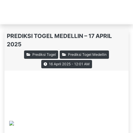
Live Draw
Blog
PREDIKSI TOGEL MEDELLIN – 17 APRIL
2025
Prediksi Togel
Prediksi Togel Medellin
16 April 2025 - 12:01 AM
Prediksi Togel
Medellin
17 April
2025