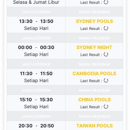
Selasa & Jumat Libur
Last Result :
JAM LIVEDRAW
NAMA PASARAN
13:30
-
13:50
SYDNEY POOLS
Setiap Hari
Last Result :
JAM LIVEDRAW
NAMA PASARAN
00:00
-
00:30
SYDNEY NIGHT
Setiap Hari
Last Result :
JAM LIVEDRAW
NAMA PASARAN
11:30
-
11:50
CAMBODIA POOLS
Setiap Hari
Last Result :
JAM LIVEDRAW
NAMA PASARAN
15:10
-
15:30
CHINA POOLS
Setiap Hari
Last Result :
JAM LIVEDRAW
NAMA PASARAN
20:30
-
20:50
TAIWAN POOLS