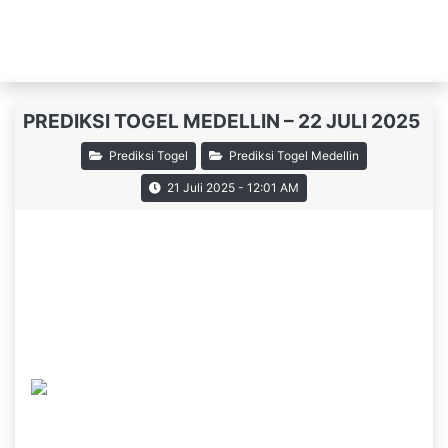
Live Draw
Blog
PREDIKSI TOGEL MEDELLIN – 22 JULI 2025
Prediksi Togel
Prediksi Togel Medellin
21 Juli 2025 - 12:01 AM
Prediksi Togel
Medellin
22 Juli
2025
Prediksi togel Medellin hari ini merupakan taruhan