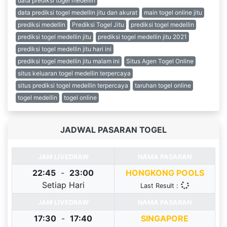
data prediksi togel medellin
data prediksi togel medellin jitu dan akurat
main togel online jitu
prediksi medellin
Prediksi Togel Jitu
prediksi togel medellin
prediksi togel medellin jitu
prediksi togel medellin jitu 2021
prediksi togel medellin jitu hari ini
prediksi togel medellin jitu malam ini
Situs Agen Togel Online
situs keluaran togel medellin terpercaya
situs prediksi togel medellin terpercaya
taruhan togel online
togel medellin
togel online
JADWAL PASARAN TOGEL
JAM LIVEDRAW
NAMA PASARAN
22:45
-
23:00
HONGKONG POOLS
Setiap Hari
Last Result :
JAM LIVEDRAW
NAMA PASARAN
17:30
-
17:40
SINGAPORE