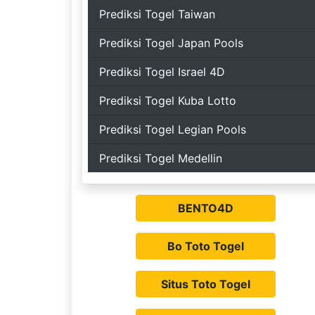
Prediksi Togel Taiwan
Prediksi Togel Japan Pools
Prediksi Togel Israel 4D
Prediksi Togel Kuba Lotto
Prediksi Togel Legian Pools
Prediksi Togel Medellin
BENTO4D
Bo Toto Togel
Situs Toto Togel