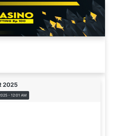
DAFTAR
LOGIN
esult
Paito Warna
Live Draw
Blog
R 2025
025 - 12:01 AM
ellin
25 Oktober
5