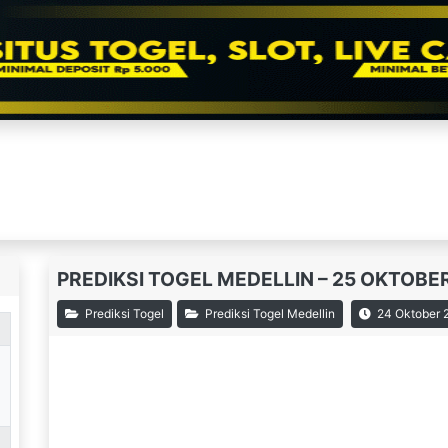
Prediksi Hari Ini
Prediksi Lainnya
Data R
PREDIKSI TOGEL MEDELLIN – 25 OKTOBE
Prediksi Togel
Prediksi Togel Medellin
24 Oktober 2
Prediksi Togel Med
202