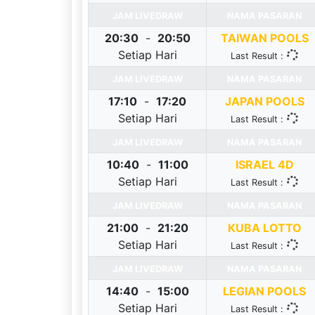
JAM LIVEDRAW
NAMA PASARAN
20:30
-
20:50
TAIWAN POOLS
Setiap Hari
Last Result :
JAM LIVEDRAW
NAMA PASARAN
17:10
-
17:20
JAPAN POOLS
Setiap Hari
Last Result :
JAM LIVEDRAW
NAMA PASARAN
10:40
-
11:00
ISRAEL 4D
Setiap Hari
Last Result :
JAM LIVEDRAW
NAMA PASARAN
21:00
-
21:20
KUBA LOTTO
Setiap Hari
Last Result :
JAM LIVEDRAW
NAMA PASARAN
14:40
-
15:00
LEGIAN POOLS
Setiap Hari
Last Result :