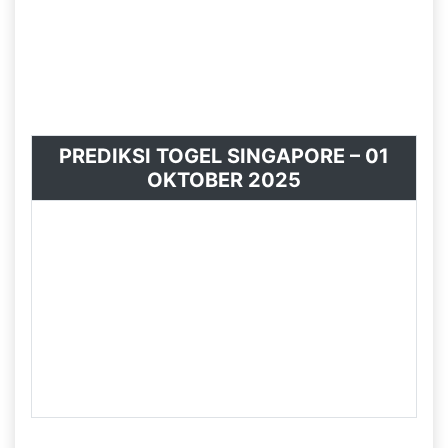
membagikan keringanan pada dikala main. Jadi
kamu yang mau langsung saja kamu mengakses
dengan gampang yang membagikan profit pada
kamu yang berupaya nasib dalam
main togel
online jitu
.
PREDIKSI TOGEL SINGAPORE – 01
OKTOBER 2025
ANGKA MAIN
:
48213
CB
:
4 & 2
TOP 2D
:
13*23*12*11*34
48*18*38*82*32
TOP 3D
:
384*132*482*823*184
TOP 4D
:
8231*3842*1328*4821
SHIO
:
KERBAU & KUDA
Data Prediksi Togel SGP