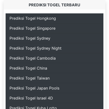
PREDIKSI TOGEL TERBARU
Prediksi Togel Hongkong
Prediksi Togel Singapore
Prediksi Togel Sydney
Prediksi Togel Sydney Night
Prediksi Togel Cambodia
Prediksi Togel China
Prediksi Togel Taiwan
Prediksi Togel Japan Pools
Prediksi Togel Israel 4D
Prediksi Togel Kuba Lotto