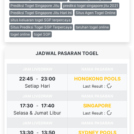
Prediksi Togel Singapore Jitu
prediksi togel singapore jitu 2021
Prediksi Togel Singapore Jitu Hari Ini
Situs Agen Togel Online
situs keluaran togel SGP terpercaya
Situs Prediksi Togel SGP Terpercaya
taruhan togel online
togel online
togel SGP
JADWAL PASARAN TOGEL
JAM LIVEDRAW
NAMA PASARAN
22:45
-
23:00
HONGKONG POOLS
Setiap Hari
Last Result :
JAM LIVEDRAW
NAMA PASARAN
17:30
-
17:40
SINGAPORE
Selasa & Jumat Libur
Last Result :
JAM LIVEDRAW
NAMA PASARAN
13:30
-
13:50
SYDNEY POOLS