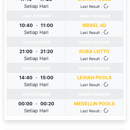
Setiap Hari
Last Result :
JAM LIVEDRAW
NAMA PASARAN
10:40
-
11:00
ISRAEL 4D
Setiap Hari
Last Result :
JAM LIVEDRAW
NAMA PASARAN
21:00
-
21:20
KUBA LOTTO
Setiap Hari
Last Result :
JAM LIVEDRAW
NAMA PASARAN
14:40
-
15:00
LEGIAN POOLS
Setiap Hari
Last Result :
JAM LIVEDRAW
NAMA PASARAN
00:00
-
00:20
MEDELLIN POOLS
Setiap Hari
Last Result :