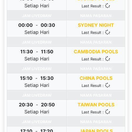
Setiap Hari
Last Result :
JAM LIVEDRAW
NAMA PASARAN
00:00
-
00:30
SYDNEY NIGHT
Setiap Hari
Last Result :
JAM LIVEDRAW
NAMA PASARAN
11:30
-
11:50
CAMBODIA POOLS
Setiap Hari
Last Result :
JAM LIVEDRAW
NAMA PASARAN
15:10
-
15:30
CHINA POOLS
Setiap Hari
Last Result :
JAM LIVEDRAW
NAMA PASARAN
20:30
-
20:50
TAIWAN POOLS
Setiap Hari
Last Result :
JAM LIVEDRAW
NAMA PASARAN
17:10
-
17:20
JAPAN POOLS