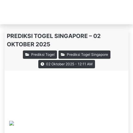
Live Draw
Blog
PREDIKSI TOGEL SINGAPORE – 02
OKTOBER 2025
Prediksi Togel
Prediksi Togel Singapore
02 Oktober 2025 - 12:11 AM
Prediksi Togel
Singapore
02
Oktober 2025