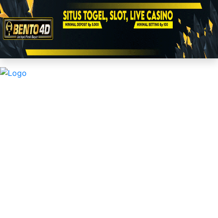
DAFTAR
LOGIN
Prediksi Hari Ini
Prediksi Lainnya
Data Result
Paito Warna