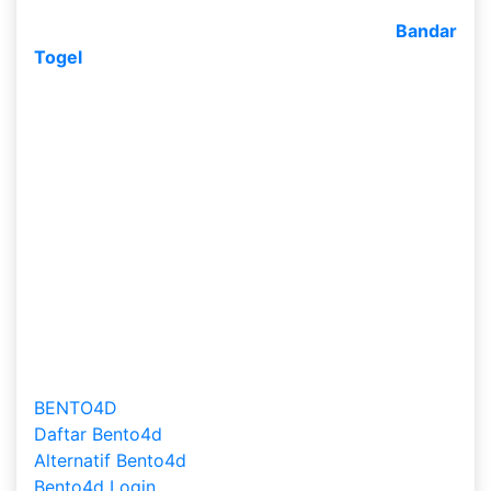
memasukkan hingga kamu hendak memperoleh
akun alhasil kamu dapat mengakses ke
Bandar
Togel
yang sudah kita bagikan pada kamu. Tetapi
bila kamu berupaya main hingga kamu wajib
melaksanakan deposit dulu.
Jadi kamu tidak usah khawatir sehabis kamu
membaca banyak
Data Prediksi Togel Singapore
Jitu dan Akurat
yang sudah diserahkan pada
kamu tiap harinya. Tetapi kamu dapat melihatnya
dengan cara detail buat memperoleh taruhan yang
maksimum dalam main. Sehabis itu, kamu dapat
menekuni alhasil anda memperoleh banyak data
prediksi togel singapore dengan kemenangan
kamu.
BENTO4D
Daftar Bento4d
Alternatif Bento4d
Bento4d Login