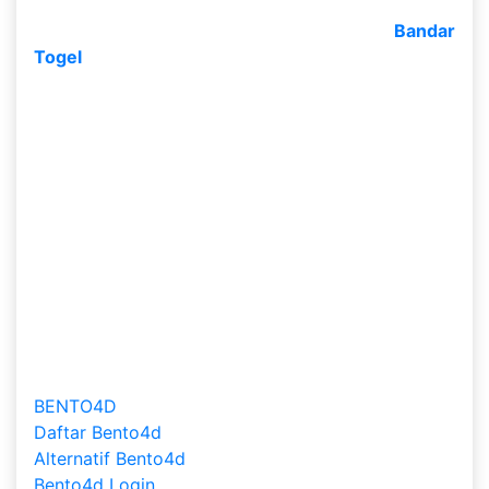
memasukkan hingga kamu hendak memperoleh
akun alhasil kamu dapat mengakses ke
Bandar
Togel
yang sudah kita bagikan pada kamu. Tetapi
bila kamu berupaya main hingga kamu wajib
melaksanakan deposit dulu.
Jadi kamu tidak usah khawatir sehabis kamu
membaca banyak
Data Prediksi Togel Singapore
Jitu dan Akurat
yang sudah diserahkan pada
kamu tiap harinya. Tetapi kamu dapat melihatnya
dengan cara detail buat memperoleh taruhan yang
maksimum dalam main. Sehabis itu, kamu dapat
menekuni alhasil anda memperoleh banyak data
prediksi togel singapore dengan kemenangan
kamu.
BENTO4D
Daftar Bento4d
Alternatif Bento4d
Bento4d Login