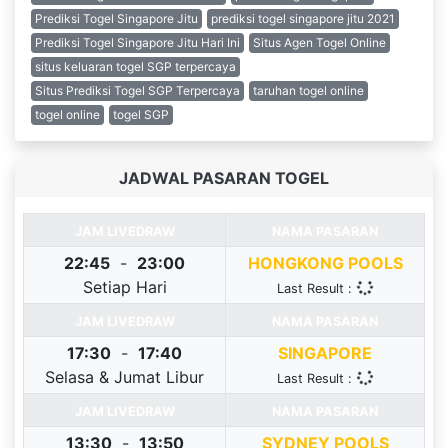
Prediksi Togel Singapore Jitu
prediksi togel singapore jitu 2021
Prediksi Togel Singapore Jitu Hari Ini
Situs Agen Togel Online
situs keluaran togel SGP terpercaya
Situs Prediksi Togel SGP Terpercaya
taruhan togel online
togel online
togel SGP
JADWAL PASARAN TOGEL
JAM LIVEDRAW
NAMA PASARAN
22:45
-
23:00
HONGKONG POOLS
Setiap Hari
Last Result :
JAM LIVEDRAW
NAMA PASARAN
17:30
-
17:40
SINGAPORE
Selasa & Jumat Libur
Last Result :
JAM LIVEDRAW
NAMA PASARAN
13:30
-
13:50
SYDNEY POOLS