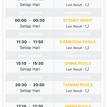
Setiap Hari
Last Result :
JAM LIVEDRAW
NAMA PASARAN
00:00
-
00:30
SYDNEY NIGHT
Setiap Hari
Last Result :
JAM LIVEDRAW
NAMA PASARAN
11:30
-
11:50
CAMBODIA POOLS
Setiap Hari
Last Result :
JAM LIVEDRAW
NAMA PASARAN
15:10
-
15:30
CHINA POOLS
Setiap Hari
Last Result :
JAM LIVEDRAW
NAMA PASARAN
20:30
-
20:50
TAIWAN POOLS
Setiap Hari
Last Result :
JAM LIVEDRAW
NAMA PASARAN
17:10
-
17:20
JAPAN POOLS