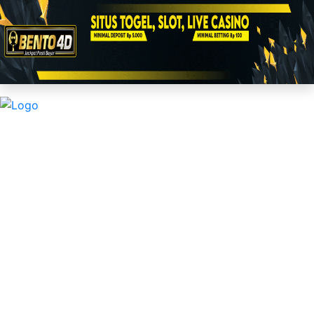
DAFTAR
LOGIN
Prediksi Hari Ini
Prediksi Lainnya
Data Result
Paito Warna