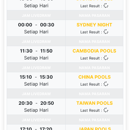
Setiap Hari
Last Result :
JAM LIVEDRAW
NAMA PASARAN
00:00
-
00:30
SYDNEY NIGHT
Setiap Hari
Last Result :
JAM LIVEDRAW
NAMA PASARAN
11:30
-
11:50
CAMBODIA POOLS
Setiap Hari
Last Result :
JAM LIVEDRAW
NAMA PASARAN
15:10
-
15:30
CHINA POOLS
Setiap Hari
Last Result :
JAM LIVEDRAW
NAMA PASARAN
20:30
-
20:50
TAIWAN POOLS
Setiap Hari
Last Result :
JAM LIVEDRAW
NAMA PASARAN
17:10
-
17:20
JAPAN POOLS