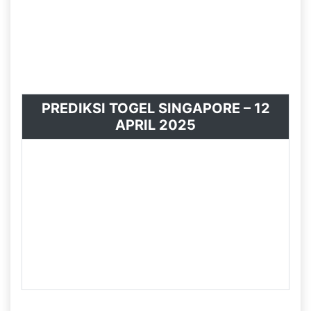
membagikan keringanan pada dikala main. Jadi
kamu yang mau langsung saja kamu mengakses
dengan gampang yang membagikan profit pada
kamu yang berupaya nasib dalam
main togel
online jitu
.
PREDIKSI TOGEL SINGAPORE – 12
APRIL 2025
ANGKA MAIN
:
02758
CB
:
8 & 2
TOP 2D
:
57*27*58*87*55
82*80*78*02*52
TOP 3D
:
820*278*520*587*027
TOP 4D
:
5872*0275*2785*8207
SHIO
:
ULAR & ANJING
Data Prediksi Togel SGP