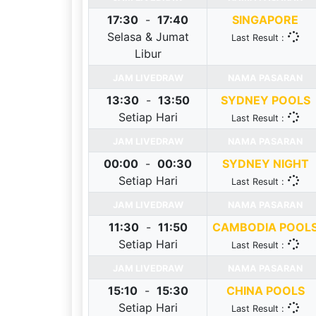
17:30
-
17:40
SINGAPORE
Selasa & Jumat
Last Result :
Libur
JAM LIVEDRAW
NAMA PASARAN
13:30
-
13:50
SYDNEY POOLS
Setiap Hari
Last Result :
JAM LIVEDRAW
NAMA PASARAN
00:00
-
00:30
SYDNEY NIGHT
Setiap Hari
Last Result :
JAM LIVEDRAW
NAMA PASARAN
11:30
-
11:50
CAMBODIA POOL
Setiap Hari
Last Result :
JAM LIVEDRAW
NAMA PASARAN
15:10
-
15:30
CHINA POOLS
Setiap Hari
Last Result :