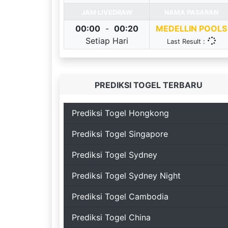
JAM LIVEDRAW
NAMA PASARAN
00:00
-
00:20
MEDELLIN POOLS
Setiap Hari
Last Result :
PREDIKSI TOGEL TERBARU
Prediksi Togel Hongkong
Prediksi Togel Singapore
Prediksi Togel Sydney
Prediksi Togel Sydney Night
Prediksi Togel Cambodia
Prediksi Togel China