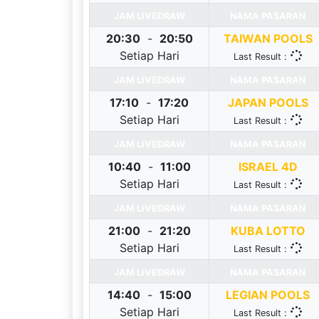
JAM LIVEDRAW
NAMA PASARAN
20:30
-
20:50
TAIWAN POOLS
Setiap Hari
Last Result :
JAM LIVEDRAW
NAMA PASARAN
17:10
-
17:20
JAPAN POOLS
Setiap Hari
Last Result :
JAM LIVEDRAW
NAMA PASARAN
10:40
-
11:00
ISRAEL 4D
Setiap Hari
Last Result :
JAM LIVEDRAW
NAMA PASARAN
21:00
-
21:20
KUBA LOTTO
Setiap Hari
Last Result :
JAM LIVEDRAW
NAMA PASARAN
14:40
-
15:00
LEGIAN POOLS
Setiap Hari
Last Result :