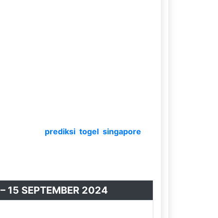
han dalam wujud angka alhasil kamu dapat
ga di susun menggunakan rumus dari
yang mau berupaya hingga kamu dapat
embantu kamu dengan cara maksimum.
diksi Togel Jitu
: Menekuni Prediksi Togel
ainkan game itu.
ikan kamu keringanan pada kamu, tetapi
 alhasil kamu dapat masuk kedalam game
at menekuni
prediksi togel singapore
ini
uhkannya alhasil membagikan keringanan
ng saja kamu mengakses dengan gampang
ya nasib dalam
main togel online jitu
.
 – 15 SEPTEMBER 2024
92653