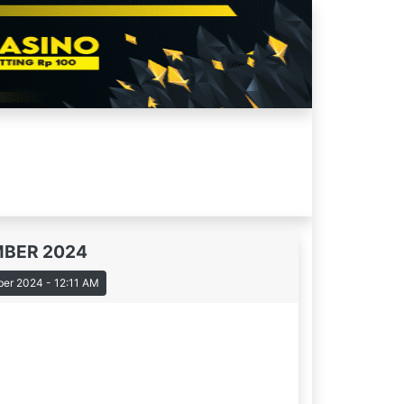
DAFTAR
LOGIN
esult
Paito Warna
Live Draw
Blog
MBER 2024
er 2024 - 12:11 AM
 Singapore
15
r 2024