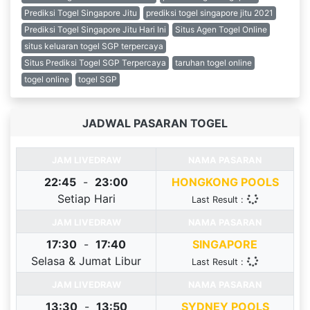
Prediksi Togel Singapore Jitu
prediksi togel singapore jitu 2021
Prediksi Togel Singapore Jitu Hari Ini
Situs Agen Togel Online
situs keluaran togel SGP terpercaya
Situs Prediksi Togel SGP Terpercaya
taruhan togel online
togel online
togel SGP
JADWAL PASARAN TOGEL
JAM LIVEDRAW
NAMA PASARAN
22:45
-
23:00
HONGKONG POOLS
Setiap Hari
Last Result :
JAM LIVEDRAW
NAMA PASARAN
17:30
-
17:40
SINGAPORE
Selasa & Jumat Libur
Last Result :
JAM LIVEDRAW
NAMA PASARAN
13:30
-
13:50
SYDNEY POOLS