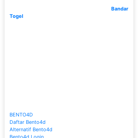
memasukkan hingga kamu hendak memperoleh
akun alhasil kamu dapat mengakses ke
Bandar
Togel
yang sudah kita bagikan pada kamu. Tetapi
bila kamu berupaya main hingga kamu wajib
melaksanakan deposit dulu.
Jadi kamu tidak usah khawatir sehabis kamu
membaca banyak
Data Prediksi Togel Singapore
Jitu dan Akurat
yang sudah diserahkan pada
kamu tiap harinya. Tetapi kamu dapat melihatnya
dengan cara detail buat memperoleh taruhan yang
maksimum dalam main. Sehabis itu, kamu dapat
menekuni alhasil anda memperoleh banyak data
prediksi togel singapore dengan kemenangan
kamu.
BENTO4D
Daftar Bento4d
Alternatif Bento4d
Bento4d Login