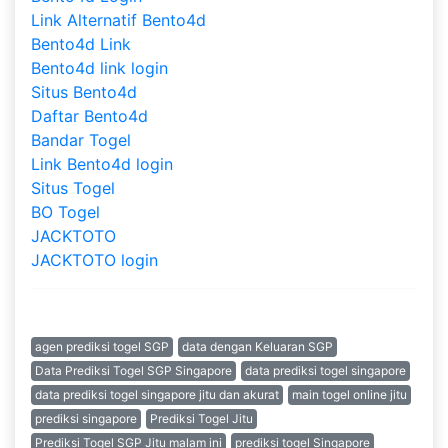
Link Alternatif Bento4d
Bento4d Link
Bento4d link login
Situs Bento4d
Daftar Bento4d
Bandar Togel
Link Bento4d login
Situs Togel
BO Togel
JACKTOTO
JACKTOTO login
Tags :
agen prediksi togel SGP
data dengan Keluaran SGP
Data Prediksi Togel SGP Singapore
data prediksi togel singapore
data prediksi togel singapore jitu dan akurat
main togel online jitu
prediksi singapore
Prediksi Togel Jitu
Prediksi Togel SGP Jitu malam ini
prediksi togel Singapore