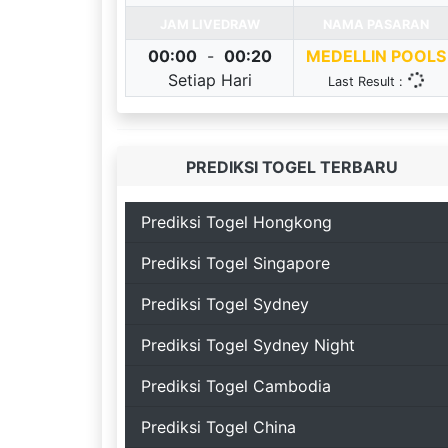
JAM LIVEDRAW
NAMA PASARAN
00:00
-
00:20
MEDELLIN POOLS
Setiap Hari
Last Result :
PREDIKSI TOGEL TERBARU
Prediksi Togel Hongkong
Prediksi Togel Singapore
Prediksi Togel Sydney
Prediksi Togel Sydney Night
Prediksi Togel Cambodia
Prediksi Togel China