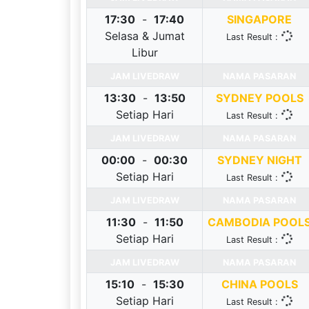
17:30
-
17:40
SINGAPORE
Selasa & Jumat
Last Result :
Libur
JAM LIVEDRAW
NAMA PASARAN
13:30
-
13:50
SYDNEY POOLS
Setiap Hari
Last Result :
JAM LIVEDRAW
NAMA PASARAN
00:00
-
00:30
SYDNEY NIGHT
Setiap Hari
Last Result :
JAM LIVEDRAW
NAMA PASARAN
11:30
-
11:50
CAMBODIA POOL
Setiap Hari
Last Result :
JAM LIVEDRAW
NAMA PASARAN
15:10
-
15:30
CHINA POOLS
Setiap Hari
Last Result :