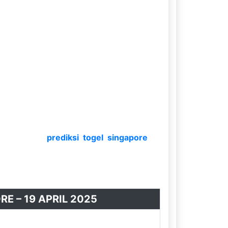
han dalam wujud angka alhasil kamu dapat
ga di susun menggunakan rumus dari
yang mau berupaya hingga kamu dapat
embantu kamu dengan cara maksimum.
diksi Togel Jitu
: Menekuni Prediksi Togel
ainkan game itu.
ikan kamu keringanan pada kamu, tetapi
 alhasil kamu dapat masuk kedalam game
at menekuni
prediksi togel singapore
ini
uhkannya alhasil membagikan keringanan
ng saja kamu mengakses dengan gampang
ya nasib dalam
main togel online jitu
.
E – 19 APRIL 2025
59082