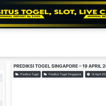
Prediksi Hari Ini
Prediksi Lainnya
Data R
PREDIKSI TOGEL SINGAPORE – 19 APRIL 
Prediksi Togel
Prediksi Togel Singapore
19 April 20
Prediksi Togel Si
202