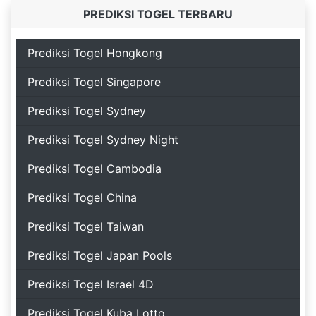
PREDIKSI TOGEL TERBARU
Prediksi Togel Hongkong
Prediksi Togel Singapore
Prediksi Togel Sydney
Prediksi Togel Sydney Night
Prediksi Togel Cambodia
Prediksi Togel China
Prediksi Togel Taiwan
Prediksi Togel Japan Pools
Prediksi Togel Israel 4D
Prediksi Togel Kuba Lotto