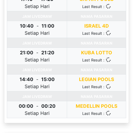
Setiap Hari
Last Result :
JAM LIVEDRAW
NAMA PASARAN
10:40
-
11:00
ISRAEL 4D
Setiap Hari
Last Result :
JAM LIVEDRAW
NAMA PASARAN
21:00
-
21:20
KUBA LOTTO
Setiap Hari
Last Result :
JAM LIVEDRAW
NAMA PASARAN
14:40
-
15:00
LEGIAN POOLS
Setiap Hari
Last Result :
JAM LIVEDRAW
NAMA PASARAN
00:00
-
00:20
MEDELLIN POOLS
Setiap Hari
Last Result :