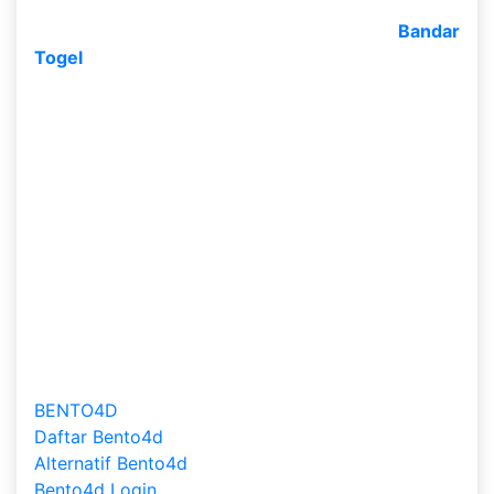
memasukkan hingga kamu hendak memperoleh
akun alhasil kamu dapat mengakses ke
Bandar
Togel
yang sudah kita bagikan pada kamu. Tetapi
bila kamu berupaya main hingga kamu wajib
melaksanakan deposit dulu.
Jadi kamu tidak usah khawatir sehabis kamu
membaca banyak
Data Prediksi Togel Singapore
Jitu dan Akurat
yang sudah diserahkan pada
kamu tiap harinya. Tetapi kamu dapat melihatnya
dengan cara detail buat memperoleh taruhan yang
maksimum dalam main. Sehabis itu, kamu dapat
menekuni alhasil anda memperoleh banyak data
prediksi togel singapore dengan kemenangan
kamu.
BENTO4D
Daftar Bento4d
Alternatif Bento4d
Bento4d Login