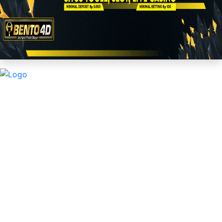
DAFTAR
LOGIN
Prediksi Hari Ini
Prediksi Lainnya
Data Result
Paito Warna