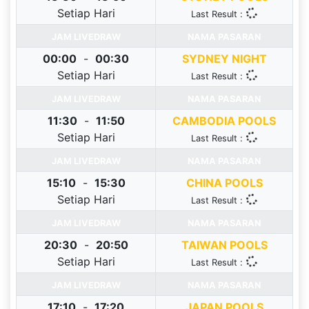
Setiap Hari
Last Result :
JAM LIVEDRAW
NAMA PASARAN
00:00
-
00:30
SYDNEY NIGHT
Setiap Hari
Last Result :
JAM LIVEDRAW
NAMA PASARAN
11:30
-
11:50
CAMBODIA POOLS
Setiap Hari
Last Result :
JAM LIVEDRAW
NAMA PASARAN
15:10
-
15:30
CHINA POOLS
Setiap Hari
Last Result :
JAM LIVEDRAW
NAMA PASARAN
20:30
-
20:50
TAIWAN POOLS
Setiap Hari
Last Result :
JAM LIVEDRAW
NAMA PASARAN
17:10
-
17:20
JAPAN POOLS