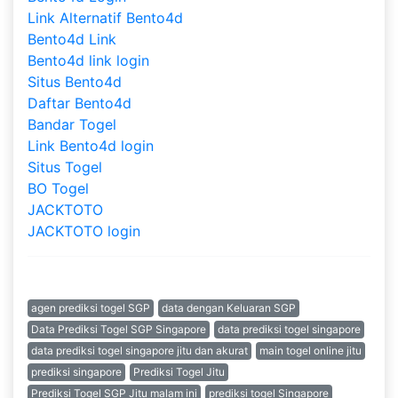
Link Alternatif Bento4d
Bento4d Link
Bento4d link login
Situs Bento4d
Daftar Bento4d
Bandar Togel
Link Bento4d login
Situs Togel
BO Togel
JACKTOTO
JACKTOTO login
Tags :
agen prediksi togel SGP
data dengan Keluaran SGP
Data Prediksi Togel SGP Singapore
data prediksi togel singapore
data prediksi togel singapore jitu dan akurat
main togel online jitu
prediksi singapore
Prediksi Togel Jitu
Prediksi Togel SGP Jitu malam ini
prediksi togel Singapore