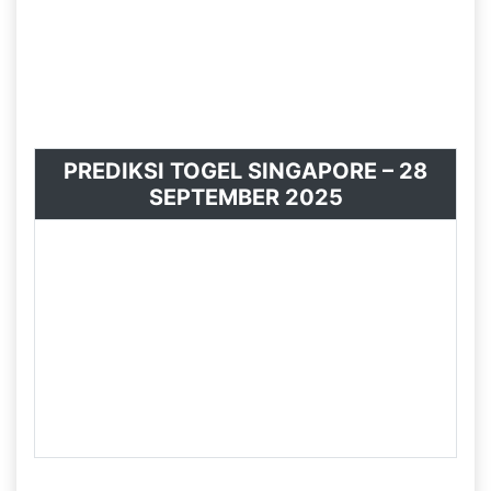
membagikan keringanan pada dikala main. Jadi
kamu yang mau langsung saja kamu mengakses
dengan gampang yang membagikan profit pada
kamu yang berupaya nasib dalam
main togel
online jitu
.
PREDIKSI TOGEL SINGAPORE – 28
SEPTEMBER 2025
ANGKA MAIN
:
54937
CB
:
7 & 9
TOP 2D
:
37*33*54*79*97
49*74*75*34*39
TOP 3D
:
345*497*379*549*745
TOP 4D
:
7459*4973*5493*3794
SHIO
:
KERBAU & BABI
Data Prediksi Togel SGP