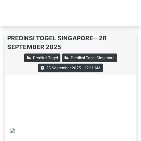
Live Draw
Blog
PREDIKSI TOGEL SINGAPORE – 28
SEPTEMBER 2025
Prediksi Togel
Prediksi Togel Singapore
28 September 2025 - 12:11 AM
Prediksi Togel
Singapore
28
September 2025