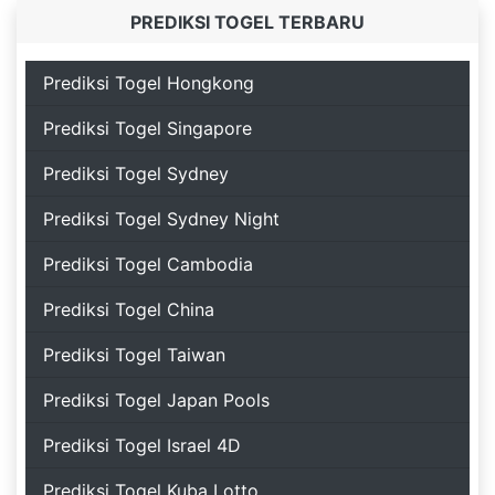
PREDIKSI TOGEL TERBARU
Prediksi Togel Hongkong
Prediksi Togel Singapore
Prediksi Togel Sydney
Prediksi Togel Sydney Night
Prediksi Togel Cambodia
Prediksi Togel China
Prediksi Togel Taiwan
Prediksi Togel Japan Pools
Prediksi Togel Israel 4D
Prediksi Togel Kuba Lotto