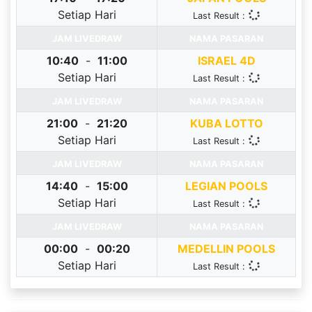
Setiap Hari
Last Result :
JAM LIVEDRAW
NAMA PASARAN
10:40
-
11:00
ISRAEL 4D
Setiap Hari
Last Result :
JAM LIVEDRAW
NAMA PASARAN
21:00
-
21:20
KUBA LOTTO
Setiap Hari
Last Result :
JAM LIVEDRAW
NAMA PASARAN
14:40
-
15:00
LEGIAN POOLS
Setiap Hari
Last Result :
JAM LIVEDRAW
NAMA PASARAN
00:00
-
00:20
MEDELLIN POOLS
Setiap Hari
Last Result :