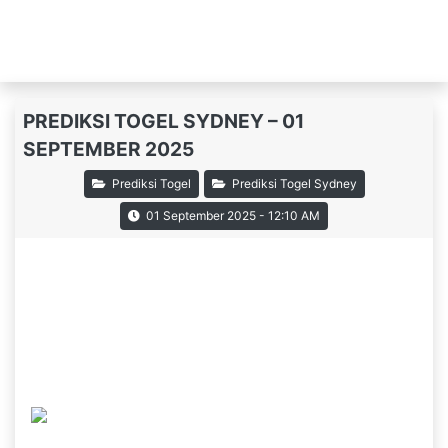
Live Draw
Blog
PREDIKSI TOGEL SYDNEY – 01
SEPTEMBER 2025
Prediksi Togel
Prediksi Togel Sydney
01 September 2025 - 12:10 AM
Prediksi Togel
Sydney
01
September 2025