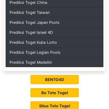
Prediksi Togel China
Prediksi Togel Taiwan
Prediksi Togel Japan Pools
Prediksi Togel Israel 4D
Prediksi Togel Kuba Lotto
Prediksi Togel Legian Pools
Prediksi Togel Medellin
BENTO4D
Bo Toto Togel
Situs Toto Togel