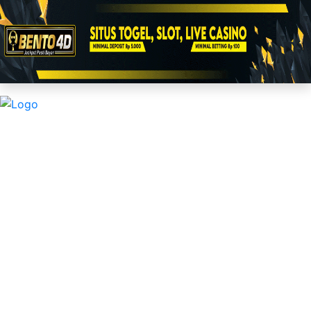
DAFTAR
LOGIN
Prediksi Hari Ini
Prediksi Lainnya
Data Result
Paito Warna