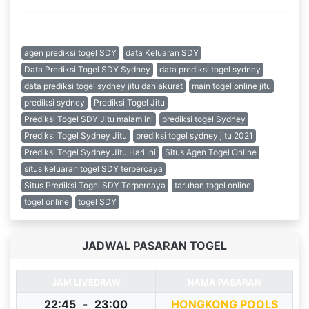
Tags :
agen prediksi togel SDY
data Keluaran SDY
Data Prediksi Togel SDY Sydney
data prediksi togel sydney
data prediksi togel sydney jitu dan akurat
main togel online jitu
prediksi sydney
Prediksi Togel Jitu
Prediksi Togel SDY Jitu malam ini
prediksi togel Sydney
Prediksi Togel Sydney Jitu
prediksi togel sydney jitu 2021
Prediksi Togel Sydney Jitu Hari Ini
Situs Agen Togel Online
situs keluaran togel SDY terpercaya
Situs Prediksi Togel SDY Terpercaya
taruhan togel online
togel online
togel SDY
JADWAL PASARAN TOGEL
JAM LIVEDRAW
NAMA PASARAN
22:45
-
23:00
HONGKONG POOLS