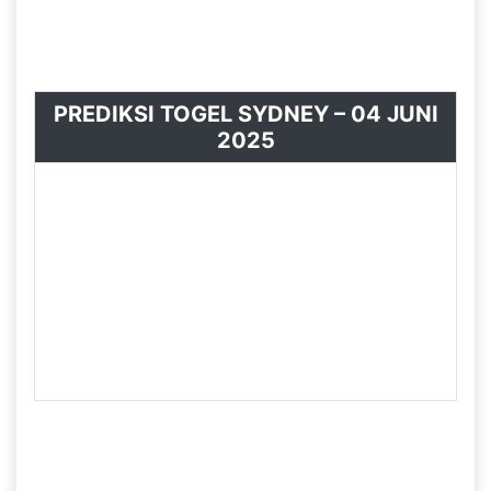
saja kamu mengakses dengan gampang yang
membagikan profit pada kamu yang berupaya
nasib dalam main togel online jitu.
PREDIKSI TOGEL SYDNEY – 04 JUNI
2025
ANGKA MAIN
:
98074
CB
:
8 & 0
TOP 2D
:
70*40*80*74*04
49*48*77*98*78
TOP 3D
:
980*489*740*789*804
TOP 4D
:
7408*9807*4890*8047
SHIO
:
NAGA & MONYET
Data Prediksi Togel SDY
Sydney Terbaik