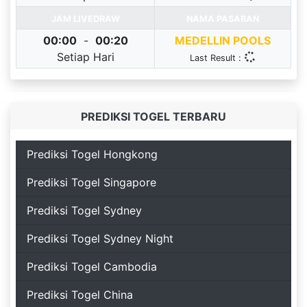
JAM LIVEDRAW
NAMA PASARAN
00:00
-
00:20
MEDELLIN POOLS
Setiap Hari
Last Result :
PREDIKSI TOGEL TERBARU
Prediksi Togel Hongkong
Prediksi Togel Singapore
Prediksi Togel Sydney
Prediksi Togel Sydney Night
Prediksi Togel Cambodia
Prediksi Togel China