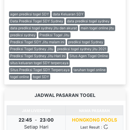
Tags :
agen prediksi togel SDY
data Keluaran SDY
Data Prediksi Togel SDY Sydney
data prediksi togel sydney
data prediksi togel sydney jitu dan akurat
main togel online jitu
prediksi sydney
Prediksi Togel Jitu
Prediksi Togel SDY Jitu malam ini
prediksi togel Sydney
Prediksi Togel Sydney Jitu
prediksi togel sydney jitu 2021
Prediksi Togel Sydney Jitu Hari Ini
Situs Agen Togel Online
situs keluaran togel SDY terpercaya
Situs Prediksi Togel SDY Terpercaya
taruhan togel online
togel online
togel SDY
JADWAL PASARAN TOGEL
JAM LIVEDRAW
NAMA PASARAN
22:45
-
23:00
HONGKONG POOLS
Setiap Hari
Last Result :