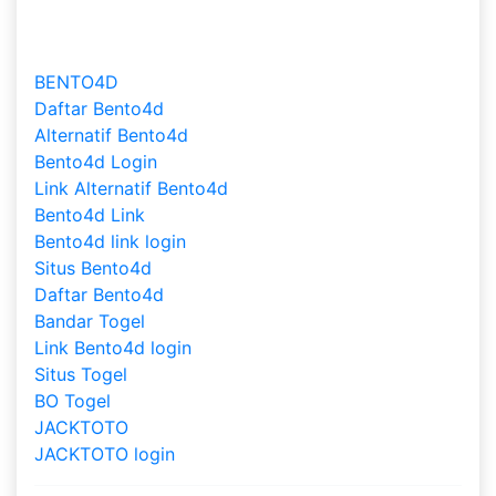
menekuni alhasil anda memperoleh banyak data
prediksi togel sydney dengan kemenangan kamu.
BENTO4D
Daftar Bento4d
Alternatif Bento4d
Bento4d Login
Link Alternatif Bento4d
Bento4d Link
Bento4d link login
Situs Bento4d
Daftar Bento4d
Bandar Togel
Link Bento4d login
Situs Togel
BO Togel
JACKTOTO
JACKTOTO login