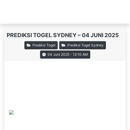
Live Draw
Blog
PREDIKSI TOGEL SYDNEY – 04 JUNI 2025
Prediksi Togel
Prediksi Togel Sydney
04 Juni 2025 - 12:10 AM
Prediksi Togel
Sydney
04 Juni
2025
Prediksi togel sydney hari ini merupakan taruhan