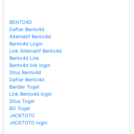
menekuni alhasil anda memperoleh banyak data
prediksi togel sydney dengan kemenangan kamu.
BENTO4D
Daftar Bento4d
Alternatif Bento4d
Bento4d Login
Link Alternatif Bento4d
Bento4d Link
Bento4d link login
Situs Bento4d
Daftar Bento4d
Bandar Togel
Link Bento4d login
Situs Togel
BO Togel
JACKTOTO
JACKTOTO login