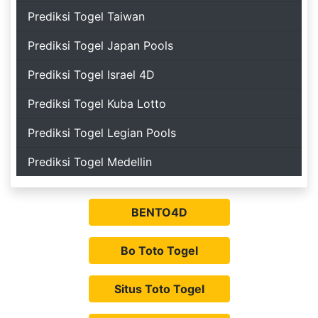
Prediksi Togel Taiwan
Prediksi Togel Japan Pools
Prediksi Togel Israel 4D
Prediksi Togel Kuba Lotto
Prediksi Togel Legian Pools
Prediksi Togel Medellin
BENTO4D
Bo Toto Togel
Situs Toto Togel