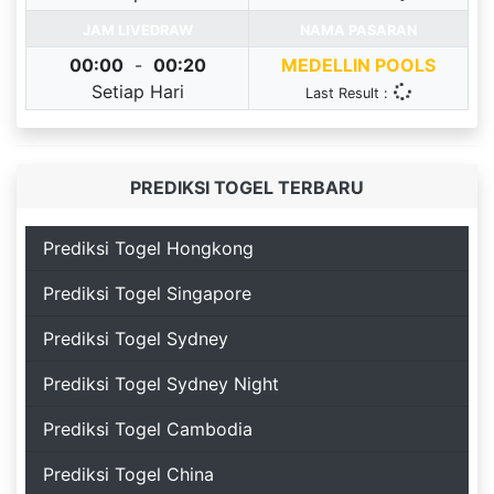
JAM LIVEDRAW
NAMA PASARAN
00:00
-
00:20
MEDELLIN POOLS
Setiap Hari
Last Result :
PREDIKSI TOGEL TERBARU
Prediksi Togel Hongkong
Prediksi Togel Singapore
Prediksi Togel Sydney
Prediksi Togel Sydney Night
Prediksi Togel Cambodia
Prediksi Togel China