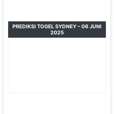
saja kamu mengakses dengan gampang yang
membagikan profit pada kamu yang berupaya
nasib dalam main togel online jitu.
PREDIKSI TOGEL SYDNEY – 06 JUNI
2025
ANGKA MAIN
:
02673
CB
:
0 & 3
TOP 2D
:
72*02*30*36*77
63*73*32*26*76
TOP 3D
:
736*320*026*720*263
TOP 4D
:
7362*3206*0267*2637
SHIO
:
HARIMAU & ANJING
Data Prediksi Togel SDY
Sydney Terbaik