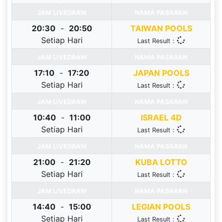
JAM LIVEDRAW
NAMA PASARAN
20:30
-
20:50
TAIWAN POOLS
Setiap Hari
Last Result :
JAM LIVEDRAW
NAMA PASARAN
17:10
-
17:20
JAPAN POOLS
Setiap Hari
Last Result :
JAM LIVEDRAW
NAMA PASARAN
10:40
-
11:00
ISRAEL 4D
Setiap Hari
Last Result :
JAM LIVEDRAW
NAMA PASARAN
21:00
-
21:20
KUBA LOTTO
Setiap Hari
Last Result :
JAM LIVEDRAW
NAMA PASARAN
14:40
-
15:00
LEGIAN POOLS
Setiap Hari
Last Result :