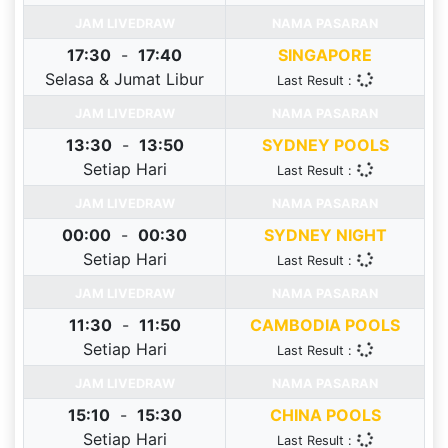
JAM LIVEDRAW
NAMA PASARAN
17:30
-
17:40
SINGAPORE
Selasa & Jumat Libur
Last Result :
JAM LIVEDRAW
NAMA PASARAN
13:30
-
13:50
SYDNEY POOLS
Setiap Hari
Last Result :
JAM LIVEDRAW
NAMA PASARAN
00:00
-
00:30
SYDNEY NIGHT
Setiap Hari
Last Result :
JAM LIVEDRAW
NAMA PASARAN
11:30
-
11:50
CAMBODIA POOLS
Setiap Hari
Last Result :
JAM LIVEDRAW
NAMA PASARAN
15:10
-
15:30
CHINA POOLS
Setiap Hari
Last Result :