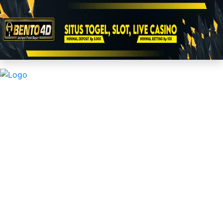
DAFTAR
LOGIN
Prediksi Hari Ini
Prediksi Lainnya
Data Result
Paito Warna