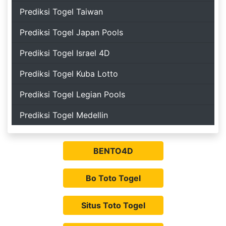
Prediksi Togel Taiwan
Prediksi Togel Japan Pools
Prediksi Togel Israel 4D
Prediksi Togel Kuba Lotto
Prediksi Togel Legian Pools
Prediksi Togel Medellin
BENTO4D
Bo Toto Togel
Situs Toto Togel