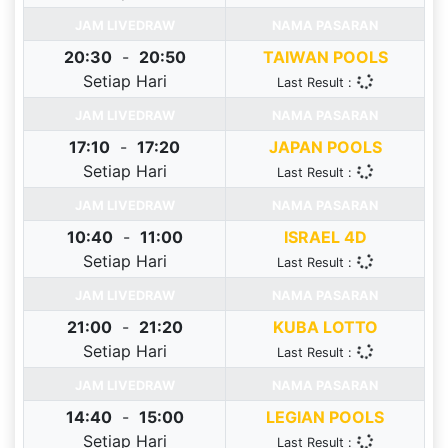
JAM LIVEDRAW
NAMA PASARAN
20:30
-
20:50
TAIWAN POOLS
Setiap Hari
Last Result :
JAM LIVEDRAW
NAMA PASARAN
17:10
-
17:20
JAPAN POOLS
Setiap Hari
Last Result :
JAM LIVEDRAW
NAMA PASARAN
10:40
-
11:00
ISRAEL 4D
Setiap Hari
Last Result :
JAM LIVEDRAW
NAMA PASARAN
21:00
-
21:20
KUBA LOTTO
Setiap Hari
Last Result :
JAM LIVEDRAW
NAMA PASARAN
14:40
-
15:00
LEGIAN POOLS
Setiap Hari
Last Result :