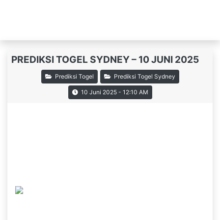
Live Draw
Blog
PREDIKSI TOGEL SYDNEY – 10 JUNI 2025
Prediksi Togel
Prediksi Togel Sydney
10 Juni 2025 - 12:10 AM
Prediksi Togel
Sydney
10 Juni
2025
Prediksi togel sydney hari ini merupakan taruhan