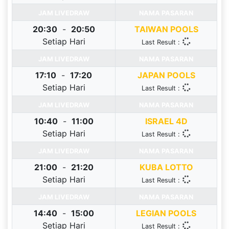
JAM LIVEDRAW
NAMA PASARAN
20:30
-
20:50
TAIWAN POOLS
Setiap Hari
Last Result :
JAM LIVEDRAW
NAMA PASARAN
17:10
-
17:20
JAPAN POOLS
Setiap Hari
Last Result :
JAM LIVEDRAW
NAMA PASARAN
10:40
-
11:00
ISRAEL 4D
Setiap Hari
Last Result :
JAM LIVEDRAW
NAMA PASARAN
21:00
-
21:20
KUBA LOTTO
Setiap Hari
Last Result :
JAM LIVEDRAW
NAMA PASARAN
14:40
-
15:00
LEGIAN POOLS
Setiap Hari
Last Result :