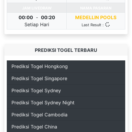
JAM LIVEDRAW
NAMA PASARAN
00:00
-
00:20
MEDELLIN POOLS
Setiap Hari
Last Result :
PREDIKSI TOGEL TERBARU
Prediksi Togel Hongkong
Prediksi Togel Singapore
Prediksi Togel Sydney
Prediksi Togel Sydney Night
Prediksi Togel Cambodia
Prediksi Togel China