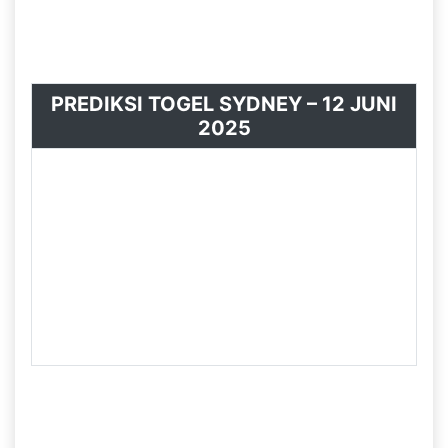
saja kamu mengakses dengan gampang yang
membagikan profit pada kamu yang berupaya
nasib dalam main togel online jitu.
PREDIKSI TOGEL SYDNEY – 12 JUNI
2025
ANGKA MAIN
:
80351
CB
:
8 & 0
TOP 2D
:
50*53*51*10*31
55*03*13*80*18
TOP 3D
:
803*108*031*508*513
TOP 4D
:
0315*5130*1083*8035
SHIO
:
TIKUS & MONYET
Data Prediksi Togel SDY
Sydney Terbaik