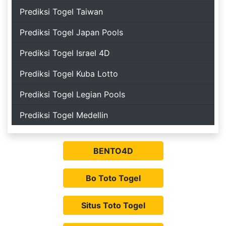
Prediksi Togel Taiwan
Prediksi Togel Japan Pools
Prediksi Togel Israel 4D
Prediksi Togel Kuba Lotto
Prediksi Togel Legian Pools
Prediksi Togel Medellin
BENTO4D
Bo Toto Togel
Situs Toto Togel