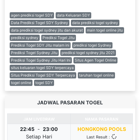
Tags :
agen prediksi togel SDY
data Keluaran SDY
Data Prediksi Togel SDY Sydney
data prediksi togel sydney
data prediksi togel sydney jitu dan akurat
main togel online jitu
prediksi sydney
Prediksi Togel Jitu
Prediksi Togel SDY Jitu malam ini
prediksi togel Sydney
Prediksi Togel Sydney Jitu
prediksi togel sydney jitu 2021
Prediksi Togel Sydney Jitu Hari Ini
Situs Agen Togel Online
situs keluaran togel SDY terpercaya
Situs Prediksi Togel SDY Terpercaya
taruhan togel online
togel online
togel SDY
JADWAL PASARAN TOGEL
JAM LIVEDRAW
NAMA PASARAN
22:45
-
23:00
HONGKONG POOLS
Setiap Hari
Last Result :