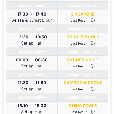
JAM LIVEDRAW
NAMA PASARAN
17:30
-
17:40
SINGAPORE
Selasa & Jumat Libur
Last Result :
JAM LIVEDRAW
NAMA PASARAN
13:30
-
13:50
SYDNEY POOLS
Setiap Hari
Last Result :
JAM LIVEDRAW
NAMA PASARAN
00:00
-
00:30
SYDNEY NIGHT
Setiap Hari
Last Result :
JAM LIVEDRAW
NAMA PASARAN
11:30
-
11:50
CAMBODIA POOLS
Setiap Hari
Last Result :
JAM LIVEDRAW
NAMA PASARAN
15:10
-
15:30
CHINA POOLS
Setiap Hari
Last Result :