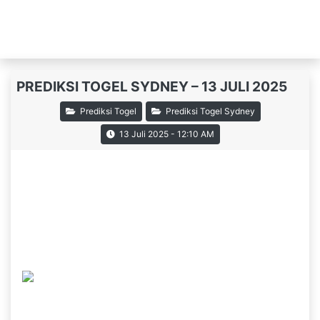
Live Draw
Blog
PREDIKSI TOGEL SYDNEY – 13 JULI 2025
Prediksi Togel
Prediksi Togel Sydney
13 Juli 2025 - 12:10 AM
Prediksi Togel
Sydney
13 Juli
2025
Prediksi togel sydney hari ini merupakan taruhan