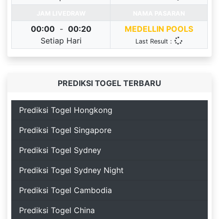
JAM LIVEDRAW
NAMA PASARAN
00:00
-
00:20
MEDELLIN POOLS
Setiap Hari
Last Result :
PREDIKSI TOGEL TERBARU
Prediksi Togel Hongkong
Prediksi Togel Singapore
Prediksi Togel Sydney
Prediksi Togel Sydney Night
Prediksi Togel Cambodia
Prediksi Togel China