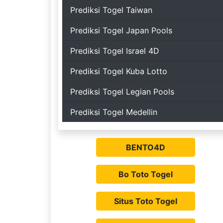
Prediksi Togel Taiwan
Prediksi Togel Japan Pools
Prediksi Togel Israel 4D
Prediksi Togel Kuba Lotto
Prediksi Togel Legian Pools
Prediksi Togel Medellin
BENTO4D
Bo Toto Togel
Situs Toto Togel