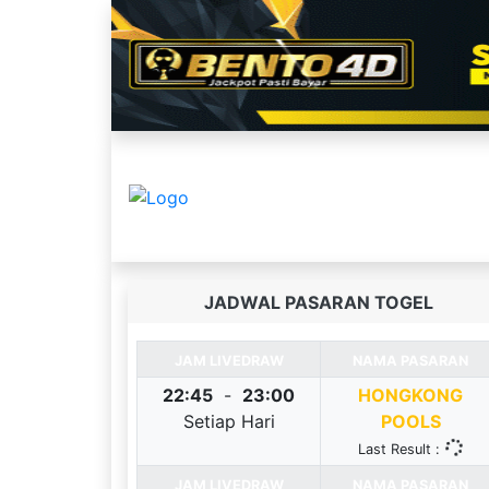
JADWAL PASARAN TOGEL
JAM LIVEDRAW
NAMA PASARAN
22:45
-
23:00
HONGKONG
Setiap Hari
POOLS
Last Result :
JAM LIVEDRAW
NAMA PASARAN