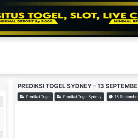
Prediksi Hari Ini
Prediksi Lainnya
Data R
PREDIKSI TOGEL SYDNEY – 13 SEPTEMBE
Prediksi Togel
Prediksi Togel Sydney
13 September
Prediksi Toge
Septembe